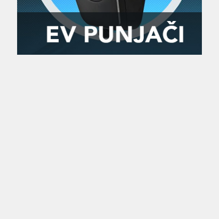
Zanimljivost
MTC - Moto Tour Croatia
Najave i noviteti
Savjeti i preporuke