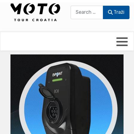
Traži
Traži
Bikers world
Berti Džidić - Desmo
Video blog
Damir Pritišanac - Prile
UmPaDrum
Damir Žerić - ELPASSO
Moto servisi
Dario Dinter - Moto TOZ
Impressum
Igor Kreč - UmPaDrum
Moto putopisi
Igor Kukec Brmbi
Vikend vožnje
Slaven Gajdek