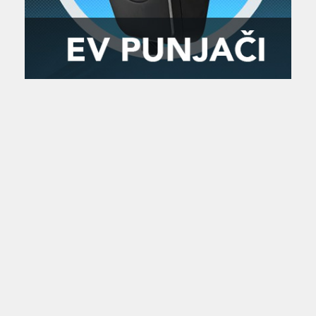
Zanimljivost
MTC - Moto Tour Croatia
Najave i noviteti
Savjeti i preporuke