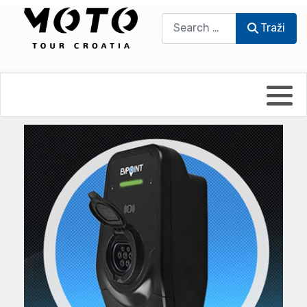
Traži
Traži
Bikers world
Berti Džidić - Desmo
Video blog
Damir Pritišanac - Prile
UmPaDrum
Damir Žerić - ELPASSO
Moto servisi
Dario Dinter - Moto TOZ
Impressum
Igor Kreč - UmPaDrum
Moto putopisi
Igor Kukec Brmbi
Vikend vožnje
Slaven Gajdek