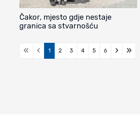
Čakor, mjesto gdje nestaje
granica sa stvarnošću
1
2
3
4
5
6