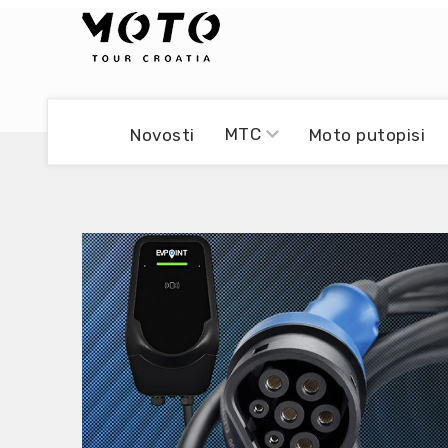
Bikers world
Berti Džidić - Desmo
MTC
Novosti
Moto putopisi
Video blog
Damir Pritišanac - Prile
UmPaDrum
Damir Žerić - ELPASSO
Moto servisi
Dario Dinter - Moto TOZ
Impressum
Igor Kreč - UmPaDrum
Moto putopisi
Igor Kukec Brmbi
Vikend vožnje
Slaven Gajdek