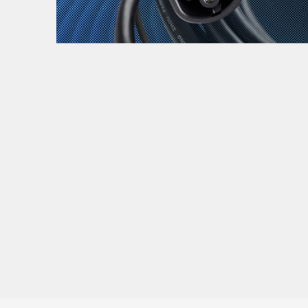
Zanimljivost
MTC - Moto Tour Croatia
Najave i noviteti
Savjeti i preporuke