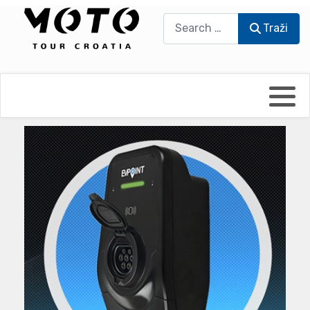
Traži
Traži
Bikers world
Berti Džidić - Desmo
Video blog
Damir Pritišanac - Prile
UmPaDrum
Damir Žerić - ELPASSO
Moto servisi
Dario Dinter - Moto TOZ
Impressum
Igor Kreč - UmPaDrum
Moto putopisi
Igor Kukec Brmbi
Vikend vožnje
Slaven Gajdek