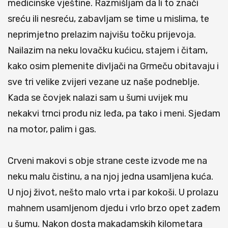
medicinske vještine. Razmišljam da li to znači
sreću ili nesreću, zabavljam se time u mislima, te
neprimjetno prelazim najvišu točku prijevoja.
Nailazim na neku lovačku kućicu, stajem i čitam,
kako osim plemenite divljači na Grmeču obitavaju i
sve tri velike zvijeri vezane uz naše podneblje.
Kada se čovjek nalazi sam u šumi uvijek mu
nekakvi trnci prođu niz leđa, pa tako i meni. Sjedam
na motor, palim i gas.
Crveni makovi s obje strane ceste izvode me na
neku malu čistinu, a na njoj jedna usamljena kuća.
U njoj život, nešto malo vrta i par kokoši. U prolazu
mahnem usamljenom djedu i vrlo brzo opet zađem
u šumu. Nakon dosta makadamskih kilometara