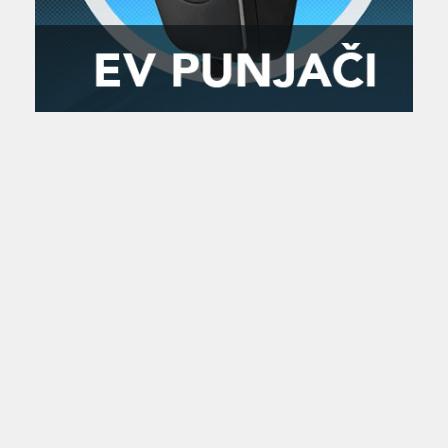
Zanimljivost
MTC - Moto Tour Croatia
Najave i noviteti
Savjeti i preporuke