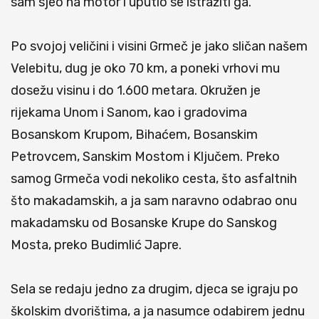
sam sjeo na motor i uputio se istražiti ga.
Po svojoj veličini i visini Grmeč je jako sličan našem
Velebitu, dug je oko 70 km, a poneki vrhovi mu
dosežu visinu i do 1.600 metara. Okružen je
rijekama Unom i Sanom, kao i gradovima
Bosanskom Krupom, Bihaćem, Bosanskim
Petrovcem, Sanskim Mostom i Ključem. Preko
samog Grmeča vodi nekoliko cesta, što asfaltnih
što makadamskih, a ja sam naravno odabrao onu
makadamsku od Bosanske Krupe do Sanskog
Mosta, preko Budimlić Japre.
Sela se redaju jedno za drugim, djeca se igraju po
školskim dvorištima, a ja nasumce odabirem jednu