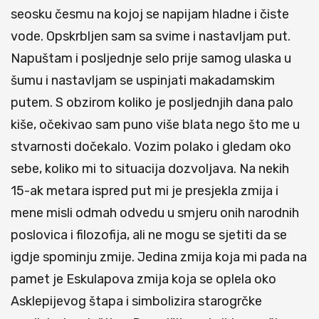
seosku česmu na kojoj se napijam hladne i čiste
vode. Opskrbljen sam sa svime i nastavljam put.
Napuštam i posljednje selo prije samog ulaska u
šumu i nastavljam se uspinjati makadamskim
putem. S obzirom koliko je posljednjih dana palo
kiše, očekivao sam puno više blata nego što me u
stvarnosti dočekalo. Vozim polako i gledam oko
sebe, koliko mi to situacija dozvoljava. Na nekih
15-ak metara ispred put mi je presjekla zmija i
mene misli odmah odvedu u smjeru onih narodnih
poslovica i filozofija, ali ne mogu se sjetiti da se
igdje spominju zmije. Jedina zmija koja mi pada na
pamet je Eskulapova zmija koja se oplela oko
Asklepijevog štapa i simbolizira starogrčke