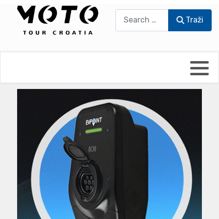
Traži
Traži
Bikers world
Berti Džidić - Desmo
Video blog
Damir Pritišanac - Prile
UmPaDrum
Damir Žerić - ELPASSO
Moto servisi
Dario Dinter - Moto TOZ
Impressum
Igor Kreč - UmPaDrum
Moto putopisi
Igor Kukec Brmbi
Vikend vožnje
Slaven Gajdek