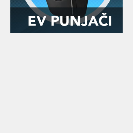
Zanimljivost
MTC - Moto Tour Croatia
Najave i noviteti
Savjeti i preporuke