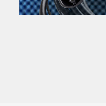
Zanimljivost
MTC - Moto Tour Croatia
Najave i noviteti
Savjeti i preporuke