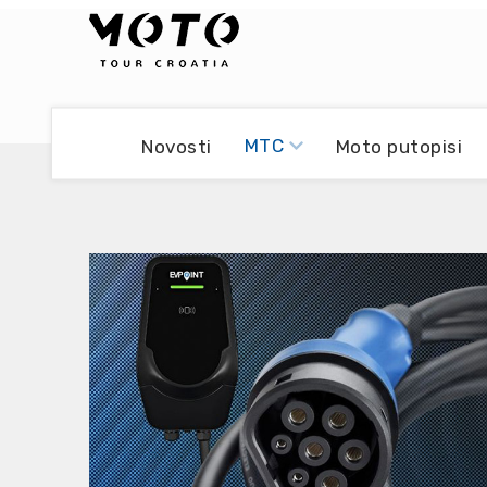
Bikers world
Berti Džidić - Desmo
MTC
Novosti
Moto putopisi
Video blog
Damir Pritišanac - Prile
UmPaDrum
Damir Žerić - ELPASSO
Moto servisi
Dario Dinter - Moto TOZ
Impressum
Igor Kreč - UmPaDrum
Moto putopisi
Igor Kukec Brmbi
Vikend vožnje
Slaven Gajdek