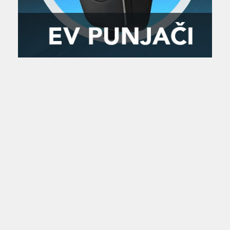
Zanimljivost
MTC - Moto Tour Croatia
Najave i noviteti
Savjeti i preporuke