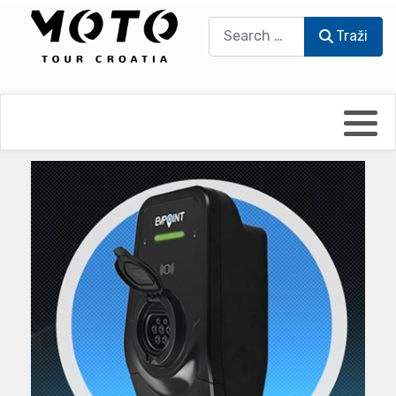
Traži
Traži
Bikers world
Berti Džidić - Desmo
Video blog
Damir Pritišanac - Prile
UmPaDrum
Damir Žerić - ELPASSO
Moto servisi
Dario Dinter - Moto TOZ
Impressum
Igor Kreč - UmPaDrum
Moto putopisi
Igor Kukec Brmbi
Vikend vožnje
Slaven Gajdek