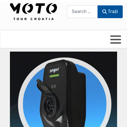
Traži
Traži
Bikers world
Berti Džidić - Desmo
Video blog
Damir Pritišanac - Prile
UmPaDrum
Damir Žerić - ELPASSO
Moto servisi
Dario Dinter - Moto TOZ
Impressum
Igor Kreč - UmPaDrum
Moto putopisi
Igor Kukec Brmbi
Vikend vožnje
Slaven Gajdek