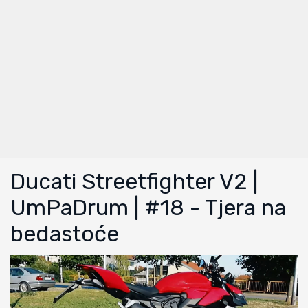
Ducati Streetfighter V2 |
UmPaDrum | #18 - Tjera na
bedastoće