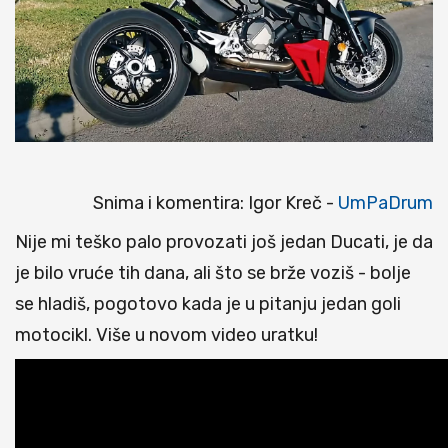
Snima i komentira: Igor Kreč -
UmPaDrum
Nije mi teško palo provozati još jedan Ducati, je da
je bilo vruće tih dana, ali što se brže voziš - bolje
se hladiš, pogotovo kada je u pitanju jedan goli
motocikl. Više u novom video uratku!