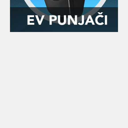
Zanimljivost
MTC - Moto Tour Croatia
Najave i noviteti
Savjeti i preporuke