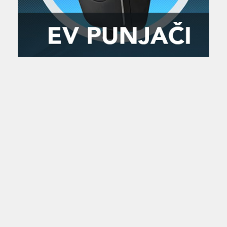
Zanimljivost
MTC - Moto Tour Croatia
Najave i noviteti
Savjeti i preporuke