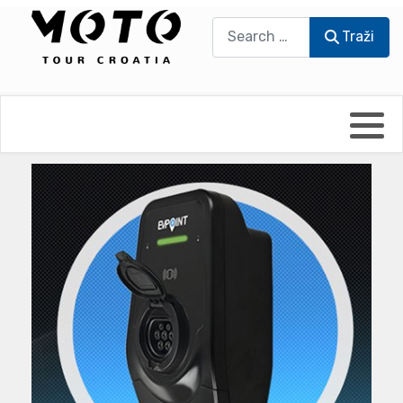
Traži
Traži
Bikers world
Berti Džidić - Desmo
Video blog
Damir Pritišanac - Prile
UmPaDrum
Damir Žerić - ELPASSO
Moto servisi
Dario Dinter - Moto TOZ
Impressum
Igor Kreč - UmPaDrum
Moto putopisi
Igor Kukec Brmbi
Vikend vožnje
Slaven Gajdek