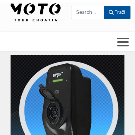
Traži
Traži
Bikers world
Berti Džidić - Desmo
Video blog
Damir Pritišanac - Prile
UmPaDrum
Damir Žerić - ELPASSO
Moto servisi
Dario Dinter - Moto TOZ
Impressum
Igor Kreč - UmPaDrum
Moto putopisi
Igor Kukec Brmbi
Vikend vožnje
Slaven Gajdek