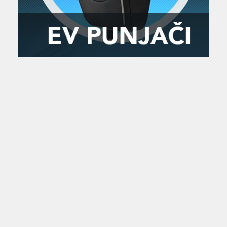
Zanimljivost
MTC - Moto Tour Croatia
Najave i noviteti
Savjeti i preporuke