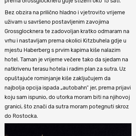
prema Grossglockneru gdje stižem oko 15 sati.
Bez obzira na prilično hladno i vjetrovito vrijeme
uživam u savršeno postavljenim zavojima
Grossglocknera te zadovoljan kratko odmaram na
vrhu i nastavljam prema okolici Kitzbuhela gdje u
mjestu Haberberg s prvim kapima kiše nalazim
hotel. Taman je vrijeme večere tako da sjedam na
natkrivenu terasu hotela i radim plan za sutra. Uz
opuštajuće rominjanje kiše zaključujem da
najbolja opcija ispada „autobahn“ jer, prema prijavi
koju sam ispunio, do utorka moram biti na njihovoj
granici, što znači da sutra moram potegnuti skroz
do Rostocka.