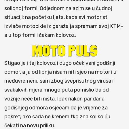
solidnoj formi. Odjednom nalazim se u čudnoj
situaciji; na početku ljeta, kada svi motoristi
izvlače motocikle iz garaža ja spremam svoj KTM-
a u top formi i čekam kolovoz.
Stigao je i taj kolovoz i dugo očekivani godišnji
odmor, a ja od lipnja nisam niti sjeo na motor i u
međuvremenu sam zbog sveprisutnog virusa i
svakakvih mjera mnogo puta pomislio da od
vožnje neće biti ništa. Ipak nakon par dana
godišnjeg odmora osjećam da je vrijeme za
pokret; ako sada ne krenem tko zna koliko ću
čekati na novu priliku.