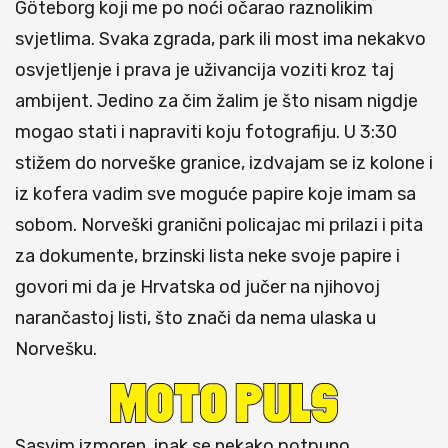
Göteborg koji me po noći očarao raznolikim
svjetlima. Svaka zgrada, park ili most ima nekakvo
osvjetljenje i prava je uživancija voziti kroz taj
ambijent. Jedino za čim žalim je što nisam nigdje
mogao stati i napraviti koju fotografiju. U 3:30
stižem do norveške granice, izdvajam se iz kolone i
iz kofera vadim sve moguće papire koje imam sa
sobom. Norveški granični policajac mi prilazi i pita
za dokumente, brzinski lista neke svoje papire i
govori mi da je Hrvatska od jučer na njihovoj
narančastoj listi, što znači da nema ulaska u
Norvešku.
Sasvim izmoren, ipak se nekako potpuno