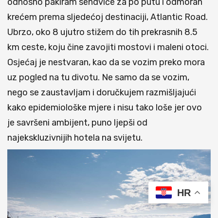
odnosno pakiram sendviče za po putu i odmoran
krećem prema sljedećoj destinaciji, Atlantic Road.
Ubrzo, oko 8 ujutro stižem do tih prekrasnih 8.5
km ceste, koju čine zavojiti mostovi i maleni otoci.
Osjećaj je nestvaran, kao da se vozim preko mora
uz pogled na tu divotu. Ne samo da se vozim,
nego se zaustavljam i doručkujem razmišljajući
kako epidemiološke mjere i nisu tako loše jer ovo
je savršeni ambijent, puno ljepši od
najekskluzivnijih hotela na svijetu.
HR