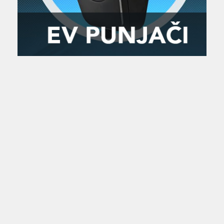
Zanimljivost
MTC - Moto Tour Croatia
Najave i noviteti
Savjeti i preporuke