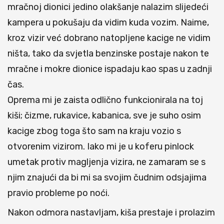
mračnoj dionici jedino olakšanje nalazim slijedeći
kampera u pokušaju da vidim kuda vozim. Naime,
kroz vizir već dobrano natopljene kacige ne vidim
ništa, tako da svjetla benzinske postaje nakon te
mračne i mokre dionice ispadaju kao spas u zadnji
čas.
Oprema mi je zaista odlično funkcionirala na toj
kiši; čizme, rukavice, kabanica, sve je suho osim
kacige zbog toga što sam na kraju vozio s
otvorenim vizirom. Iako mi je u koferu pinlock
umetak protiv magljenja vizira, ne zamaram se s
njim znajući da bi mi sa svojim čudnim odsjajima
pravio probleme po noći.
Nakon odmora nastavljam, kiša prestaje i prolazim