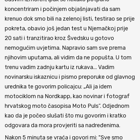
koncentriram i počinjem objašnjavati da sam
krenuo dok smo bili na zelenoj listi, testirao se prije
pokreta, obavio još jedan test u Njemačkoj prije
20 sati i tranzitirao kroz Švedsku u gotovo
nemogućim uvjetima. Napravio sam sve prema
njihovim uputama, ali vidim da ne popušta. U tom
trenu vadim zadnju kartu iz rukava... Vadim
novinarsku iskaznicu i pismo preporuke od glavnog
urednika te govorim policajcu: „Ali ja idem
motociklom na Nordkapp, kao novinar i fotograf
hrvatskog moto časopisa Moto Puls“. Odjednom
kao da je počeo slušati što mu govorim i kratko
odgovara da mora provjeriti sa nadređenima.
Nakon 5 minuta se vraća i govori mi: "Sve smo