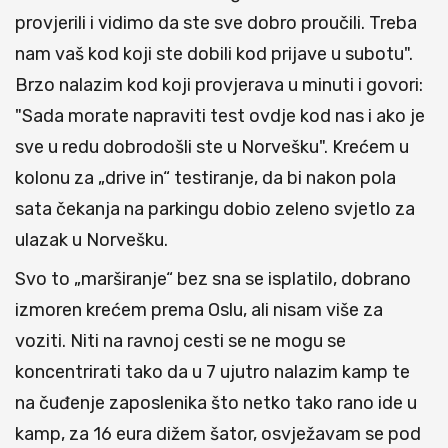
provjerili i vidimo da ste sve dobro proučili. Treba
nam vaš kod koji ste dobili kod prijave u subotu".
Brzo nalazim kod koji provjerava u minuti i govori:
"Sada morate napraviti test ovdje kod nas i ako je
sve u redu dobrodošli ste u Norvešku". Krećem u
kolonu za „drive in“ testiranje, da bi nakon pola
sata čekanja na parkingu dobio zeleno svjetlo za
ulazak u Norvešku.
Svo to „marširanje“ bez sna se isplatilo, dobrano
izmoren krećem prema Oslu, ali nisam više za
voziti. Niti na ravnoj cesti se ne mogu se
koncentrirati tako da u 7 ujutro nalazim kamp te
na čuđenje zaposlenika što netko tako rano ide u
kamp, za 16 eura dižem šator, osvježavam se pod