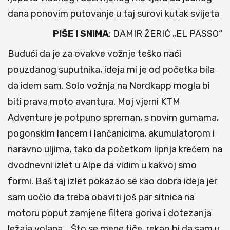
dana ponovim putovanje u taj surovi kutak svijeta
PIŠE I SNIMA
: DAMIR ŽERIĆ „EL PASSO“
Budući da je za ovakve vožnje teško naći
pouzdanog suputnika, ideja mi je od početka bila
da idem sam. Solo vožnja na Nordkapp mogla bi
biti prava moto avantura. Moj vjerni KTM
Adventure je potpuno spreman, s novim gumama,
pogonskim lancem i lančanicima, akumulatorom i
naravno uljima, tako da početkom lipnja krećem na
dvodnevni izlet u Alpe da vidim u kakvoj smo
formi. Baš taj izlet pokazao se kao dobra ideja jer
sam uočio da treba obaviti još par sitnica na
motoru poput zamjene filtera goriva i dotezanja
ležaja volana,.. Što se mene tiče, rekao bi da sam u