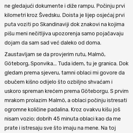
ne gledajući dokumente i diže rampu. Počinju prvi
kilometri kroz Švedsku. Doista je lijep osjećaj prvi
puta voziti po Skandinaviji dok znakovi na kojima
pišu meni nečitljiva upozorenja samo pojačavaju
dojam da sam sad već daleko od doma.
Zaustavljam se da provjerim rutu, Malmö,
Göteborg, Sponvika... Tuda idem, tu je granica. Dok
gledam prema sjeveru, tamni oblaci mi govore da
obučem kišno odijelo što ozbiljno shvaćam i
uskoro spreman krećem prema Göteborgu. S prvim
mrakom prolazim Malmö, a oblaci počinju istresati
ogromne količine padalina. Kroz ovakvu kišu još
nisam vozio; dobrih 45 minuta oblaci kao da me
prate i istresaju sve što imaju na mene. Na toj