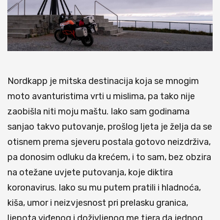
Nordkapp je mitska destinacija koja se mnogim
moto avanturistima vrti u mislima, pa tako nije
zaobišla niti moju maštu. Iako sam godinama
sanjao takvo putovanje, prošlog ljeta je želja da se
otisnem prema sjeveru postala gotovo neizdrživa,
pa donosim odluku da krećem, i to sam, bez obzira
na otežane uvjete putovanja, koje diktira
koronavirus. Iako su mu putem pratili i hladnoća,
kiša, umor i neizvjesnost pri prelasku granica,
ljepota viđenog i doživljenog me tjera da jednog