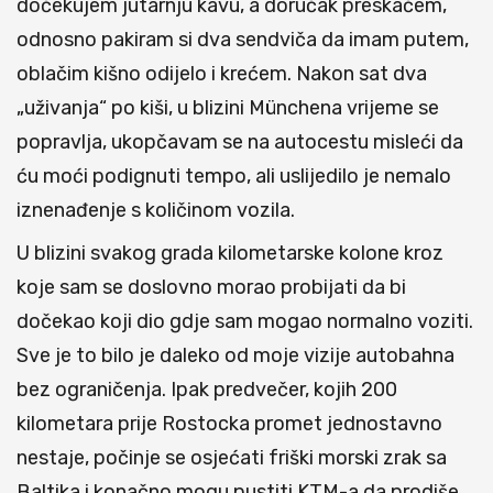
dočekujem jutarnju kavu, a doručak preskačem,
odnosno pakiram si dva sendviča da imam putem,
oblačim kišno odijelo i krećem. Nakon sat dva
„uživanja“ po kiši, u blizini Münchena vrijeme se
popravlja, ukopčavam se na autocestu misleći da
ću moći podignuti tempo, ali uslijedilo je nemalo
iznenađenje s količinom vozila.
U blizini svakog grada kilometarske kolone kroz
koje sam se doslovno morao probijati da bi
dočekao koji dio gdje sam mogao normalno voziti.
Sve je to bilo je daleko od moje vizije autobahna
bez ograničenja. Ipak predvečer, kojih 200
kilometara prije Rostocka promet jednostavno
nestaje, počinje se osjećati friški morski zrak sa
Baltika i konačno mogu pustiti KTM-a da prodiše.