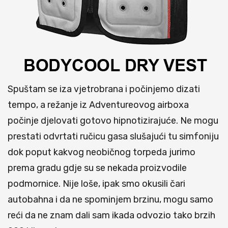
Spuštam se iza vjetrobrana i počinjemo dizati
tempo, a režanje iz Adventureovog airboxa
počinje djelovati gotovo hipnotizirajuće. Ne mogu
prestati odvrtati ručicu gasa slušajući tu simfoniju
dok poput kakvog neobičnog torpeda jurimo
prema gradu gdje su se nekada proizvodile
podmornice. Nije loše, ipak smo okusili čari
autobahna i da ne spominjem brzinu, mogu samo
reći da ne znam dali sam ikada odvozio tako brzih