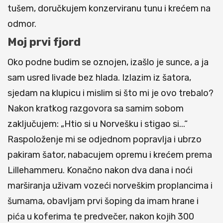
tušem, doručkujem konzerviranu tunu i krećem na
odmor.
Moj prvi fjord
Oko podne budim se oznojen, izašlo je sunce, a ja
sam usred livade bez hlada. Izlazim iz šatora,
sjedam na klupicu i mislim si što mi je ovo trebalo?
Nakon kratkog razgovora sa samim sobom
zaključujem: „Htio si u Norvešku i stigao si...“
Raspoloženje mi se odjednom popravlja i ubrzo
pakiram šator, nabacujem opremu i krećem prema
Lillehammeru. Konačno nakon dva dana i noći
marširanja uživam vozeći norveškim proplancima i
šumama, obavljam prvi šoping da imam hrane i
pića u koferima te predvečer, nakon kojih 300