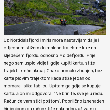
Uz Norddalsfjord i miris mora nastavljam dalje i
odjednom stižem do malene trajektne luke na
sljedećem fjordu, odnosno Moldefjordu. Prije
nego sam uspio vidjeti gdje kupiti kartu, stiže
trajekt i kreće ukrcaj. Onako pomalo zbunjen, bez
karte plovim trajektom kada stiže jedan od
mornara i slika tablicu. Upitam ga gdje se kupuje
karta, a on mi odgovora: "Ne brinite, sve je u redu.
Račun će vam stići poštom". Poprilično iznenađen
činjenicom da račun stiže naknadno, uživam u