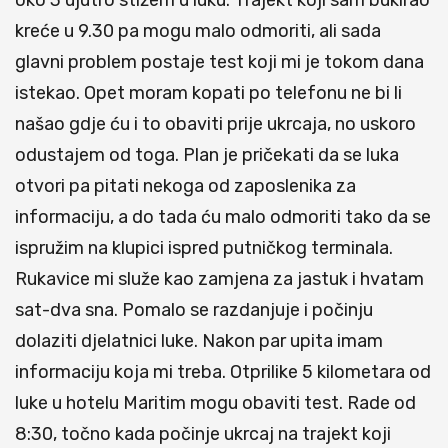
oko 3 ujutro stižem u luku. Trajekt koji sam bukirao
kreće u 9.30 pa mogu malo odmoriti, ali sada
glavni problem postaje test koji mi je tokom dana
istekao. Opet moram kopati po telefonu ne bi li
našao gdje ću i to obaviti prije ukrcaja, no uskoro
odustajem od toga. Plan je pričekati da se luka
otvori pa pitati nekoga od zaposlenika za
informaciju, a do tada ću malo odmoriti tako da se
ispružim na klupici ispred putničkog terminala.
Rukavice mi služe kao zamjena za jastuk i hvatam
sat-dva sna. Pomalo se razdanjuje i počinju
dolaziti djelatnici luke. Nakon par upita imam
informaciju koja mi treba. Otprilike 5 kilometara od
luke u hotelu Maritim mogu obaviti test. Rade od
8:30, točno kada počinje ukrcaj na trajekt koji