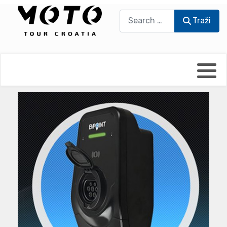
Traži
Traži
Bikers world
Berti Džidić - Desmo
Video blog
Damir Pritišanac - Prile
UmPaDrum
Damir Žerić - ELPASSO
Moto servisi
Dario Dinter - Moto TOZ
Impressum
Igor Kreč - UmPaDrum
Moto putopisi
Igor Kukec Brmbi
Vikend vožnje
Slaven Gajdek