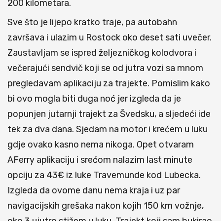
200 kilometara.
Sve što je lijepo kratko traje, pa autobahn
završava i ulazim u Rostock oko deset sati uvečer.
Zaustavljam se ispred željezničkog kolodvora i
večerajući sendvič koji se od jutra vozi sa mnom
pregledavam aplikaciju za trajekte. Pomislim kako
bi ovo mogla biti duga noć jer izgleda da je
popunjen jutarnji trajekt za Švedsku, a sljedeći ide
tek za dva dana. Sjedam na motor i krećem u luku
gdje ovako kasno nema nikoga. Opet otvaram
AFerry aplikaciju i srećom nalazim last minute
opciju za 43€ iz luke Travemunde kod Lubecka.
Izgleda da ovome danu nema kraja i uz par
navigacijskih grešaka nakon kojih 150 km vožnje,