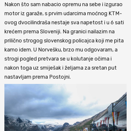
Nakon što sam nabacio opremu na sebe i izgurao
motor iz garaže, s prvim udarcima moćnog KTM-
ovog dvocilindraša nestaje sva napetost i u 6 sati
krećem prema Sloveniji. Na granici nailazim na
prilično strogog slovenskog policajca koji me pita
kamo idem. U Norvešku, brzo mu odgovaram, a
strogi pogled pretvara se u kolutanje očima i
nakon toga uz smiješak i željama za sretan put
nastavljam prema Postojni.