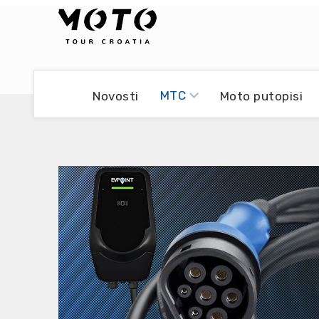
Bikers world
Berti Džidić - Desmo
MTC
Novosti
Moto putopisi
Video blog
Damir Pritišanac - Prile
UmPaDrum
Damir Žerić - ELPASSO
Moto servisi
Dario Dinter - Moto TOZ
Impressum
Igor Kreč - UmPaDrum
Moto putopisi
Igor Kukec Brmbi
Vikend vožnje
Slaven Gajdek