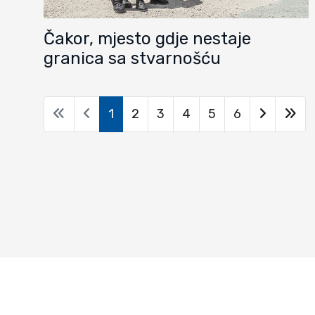
Čakor, mjesto gdje nestaje
granica sa stvarnošću
1
2
3
4
5
6