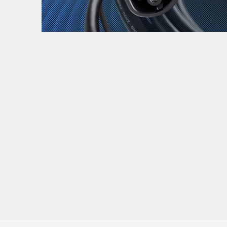
Zanimljivost
MTC - Moto Tour Croatia
Najave i noviteti
Savjeti i preporuke