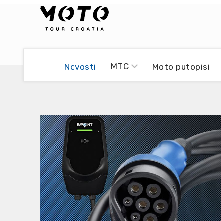
Bikers world
Berti Džidić - Desmo
MTC
Novosti
Moto putopisi
Video blog
Damir Pritišanac - Prile
UmPaDrum
Damir Žerić - ELPASSO
Moto servisi
Dario Dinter - Moto TOZ
Impressum
Igor Kreč - UmPaDrum
Moto putopisi
Igor Kukec Brmbi
Vikend vožnje
Slaven Gajdek