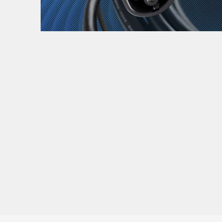
Zanimljivost
MTC - Moto Tour Croatia
Najave i noviteti
Savjeti i preporuke