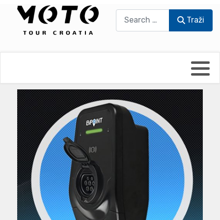
Traži
Traži
Bikers world
Berti Džidić - Desmo
Video blog
Damir Pritišanac - Prile
UmPaDrum
Damir Žerić - ELPASSO
Moto servisi
Dario Dinter - Moto TOZ
Impressum
Igor Kreč - UmPaDrum
Moto putopisi
Igor Kukec Brmbi
Vikend vožnje
Slaven Gajdek