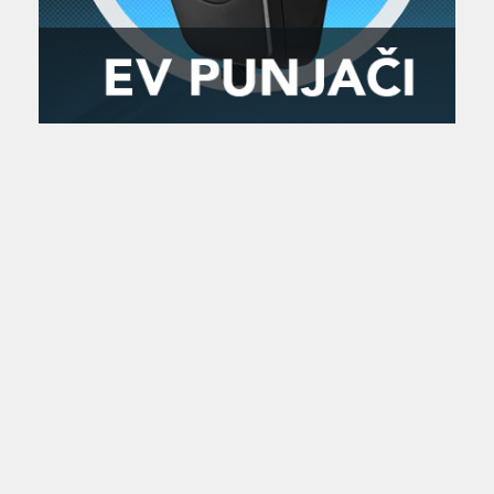
Zanimljivost
MTC - Moto Tour Croatia
Najave i noviteti
Savjeti i preporuke