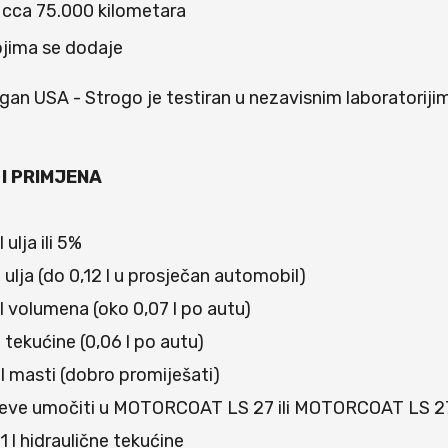
i cca 75.000 kilometara
ojima se dodaje
igan USA - Strogo je testiran u nezavisnim laboratori
 I PRIMJENA
l ulja ili 5%
 l ulja (do 0,12 l u prosječan automobil)
1 l volumena (oko 0,07 l po autu)
 l tekućine (0,06 l po autu)
0 l masti (dobro promiješati)
jeve umočiti u MOTORCOAT LS 27 ili MOTORCOAT LS 27 p
1 l hidraulične tekućine