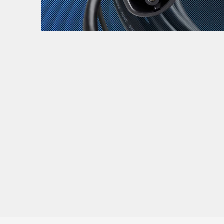
Zanimljivost
MTC - Moto Tour Croatia
Najave i noviteti
Savjeti i preporuke