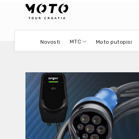
Bikers world
Berti Džidić - Desmo
MTC
Novosti
Moto putopisi
Video blog
Damir Pritišanac - Prile
UmPaDrum
Damir Žerić - ELPASSO
Moto servisi
Dario Dinter - Moto TOZ
Impressum
Igor Kreč - UmPaDrum
Moto putopisi
Igor Kukec Brmbi
Vikend vožnje
Slaven Gajdek