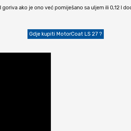
 l goriva ako je ono već pomiješano sa uljem ili 0,12 l dod
Gdje kupiti MotorCoat LS 27 ?