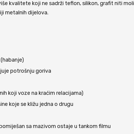
iše kvalitete koji ne sadrži teflon, silikon, grafit niti 
ji metalnih dijelova.
 (habanje)
uje potrošnju goriva
nih koji voze na kraćim relacijama)
ine koje se kližu jedna o drugu
m pomiješan sa mazivom ostaje u tankom filmu