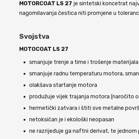
MOTORCOAT LS 27
je sintetski koncetrat najv
nagomilavanja čestica niti promjene u toleranci
Svojstva
MOTOCOAT LS 27
smanjuje trenje a time i trošenje materijala
smanjuje radnu temperaturu motora, smanj
olakšava startanje motora
produžuje vijek trajanja motora (naročito o
hermetički zatvara i štiti sve metalne površ
netoksičan je i ekološki neopasan
ne razrijeđuje ga naftni derivat, te jedno