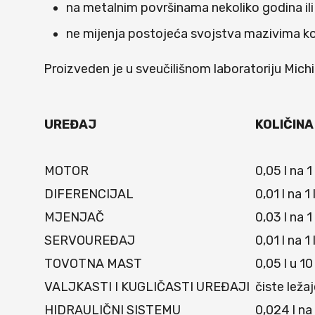
na metalnim površinama nekoliko godina il
ne mijenja postojeća svojstva mazivima k
Proizveden je u sveučilišnom laboratoriju Mich
UREĐAJ
KOLIČINA
MOTOR
0,05 l na 1 
DIFERENCIJAL
0,01 l na 1
MJENJAČ
0,03 l na 
SERVOUREĐAJ
0,01 l na 1
TOVOTNA MAST
0,05 l u 1
VALJKASTI I KUGLIČASTI UREĐAJI
čiste leža
HIDRAULIČNI SISTEMU
0,024 l na 