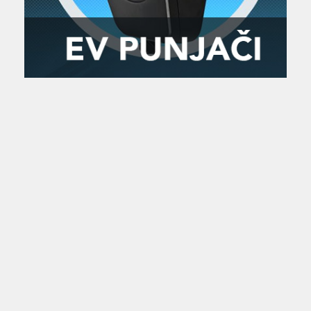
Zanimljivost
MTC - Moto Tour Croatia
Najave i noviteti
Savjeti i preporuke