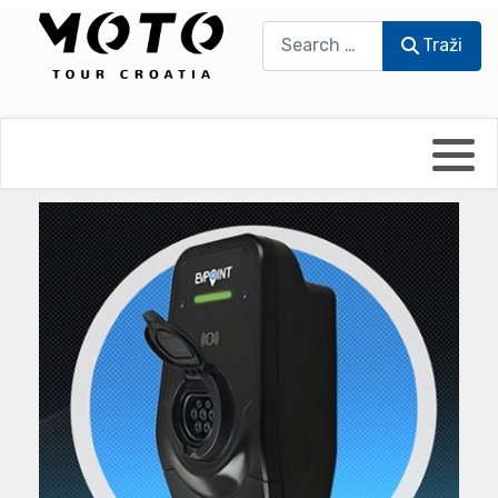
Traži
Traži
Bikers world
Berti Džidić - Desmo
Video blog
Damir Pritišanac - Prile
UmPaDrum
Damir Žerić - ELPASSO
Moto servisi
Dario Dinter - Moto TOZ
Impressum
Igor Kreč - UmPaDrum
Moto putopisi
Igor Kukec Brmbi
Vikend vožnje
Slaven Gajdek