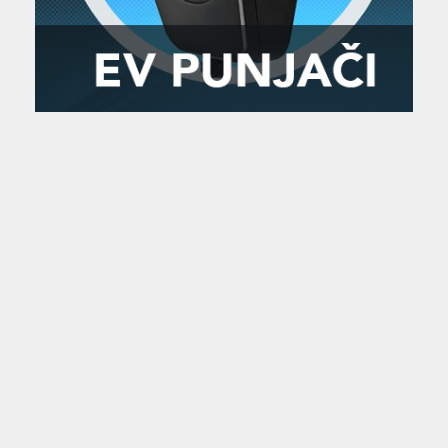
Zanimljivost
MTC - Moto Tour Croatia
Najave i noviteti
Savjeti i preporuke