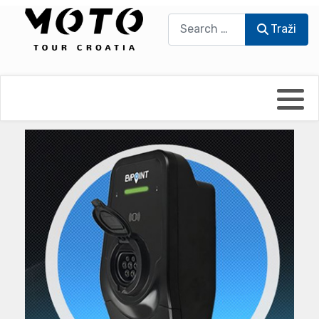
Traži
Traži
Bikers world
Berti Džidić - Desmo
Video blog
Damir Pritišanac - Prile
UmPaDrum
Damir Žerić - ELPASSO
Moto servisi
Dario Dinter - Moto TOZ
Impressum
Igor Kreč - UmPaDrum
Moto putopisi
Igor Kukec Brmbi
Vikend vožnje
Slaven Gajdek