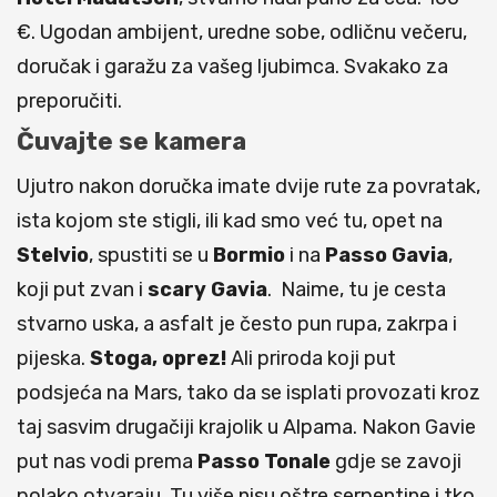
€. Ugodan ambijent, uredne sobe, odličnu večeru,
doručak i garažu za vašeg ljubimca. Svakako za
preporučiti.
Čuvajte se kamera
Ujutro nakon doručka imate dvije rute za povratak,
ista kojom ste stigli, ili kad smo već tu, opet na
Stelvio
, spustiti se u
Bormio
i na
Passo Gavia
,
koji put zvan i
scary Gavia
. Naime, tu je cesta
stvarno uska, a asfalt je često pun rupa, zakrpa i
pijeska.
Stoga, oprez!
Ali priroda koji put
podsjeća na Mars, tako da se isplati provozati kroz
taj sasvim drugačiji krajolik u Alpama. Nakon Gavie
put nas vodi prema
Passo Tonale
gdje se zavoji
polako otvaraju. Tu više nisu oštre serpentine i tko