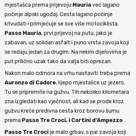
mjestašca prema prijevoju
Mauria
već lagano
počinje alpski ugođaj. Cesta lagano počinje
krivudati i primjećuje se sve više motociklista.
Passo Mauria
, prvi prijevoj na putu, jako je
zabavan, uz solidan asfalt i puno vrsta zavoja koji
se redaju jedan za drugim. Na nekim dijelovima je
put prilično uzak tako da valja biti oprezan.
Nakon malo odmora na vrhu nastaviti treba prema
Auronzo di Cadore
, lijepo mjestašce uz jezero.
Tu se pripremite na gužvu. Tih nekoliko kilometara
zna izgledati kao vječnost, ali kad se prođe kroz
gužvu kreće predivna cesta kroz borovu šumu
prema
Passo Tre Croci, i Cortini d’Ampezzo
.
Passo Tre Croci
je malo grbav, s par zavoja koji