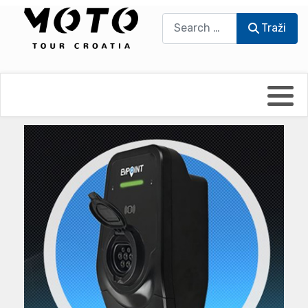
Traži
Traži
Bikers world
Berti Džidić - Desmo
Video blog
Damir Pritišanac - Prile
UmPaDrum
Damir Žerić - ELPASSO
Moto servisi
Dario Dinter - Moto TOZ
Impressum
Igor Kreč - UmPaDrum
Moto putopisi
Igor Kukec Brmbi
Vikend vožnje
Slaven Gajdek