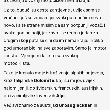
a uživanju u vožnji motociklom nema kraja.
Uz to, budući su ceste zahtjevne , uvijek sam se
vraćao i još se vraćam jer svaki put naučim nešto
novo. I s te strane mislim da sam potpuniji vozač, i
svake godine bolji, jer zavoji se redaju jedan za
drugim i koji puta se čini da im nema kraja. I koliko
god umoran bio, na sve zaboravim. Samo ja, motor
i cesta... Vjerujem da je to san svakog
motociklista.
Tako je krenulo moje istraživanje alpskih prijevoja,
kroz talijanske
Dolomite
, koji su mi još uvijek
najomiljeniji, do švicarskih, francuskih, austrijskih,
pa i zanimljivih slovenskih
Alpi
.
Već svi znamo za austrijski
Grossglockner
ili