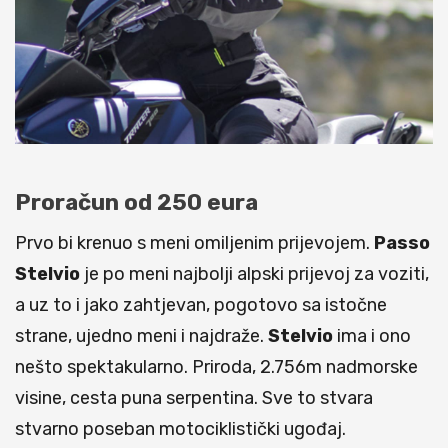
Proračun od 250 eura
Prvo bi krenuo s meni omiljenim prijevojem.
Passo
Stelvio
je po meni najbolji alpski prijevoj za voziti,
a uz to i jako zahtjevan, pogotovo sa istočne
strane, ujedno meni i najdraže.
Stelvio
ima i ono
nešto spektakularno. Priroda, 2.756m nadmorske
visine, cesta puna serpentina. Sve to stvara
stvarno poseban motociklistički ugođaj.