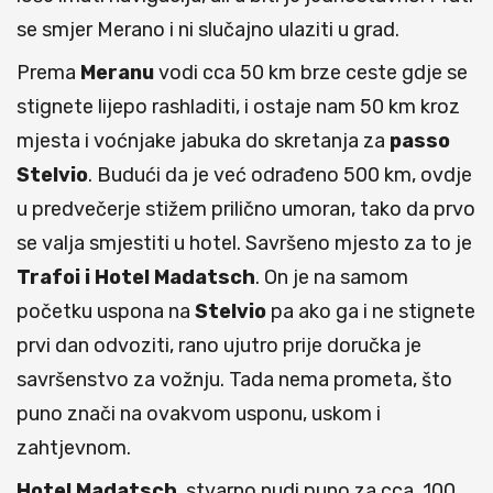
se smjer Merano i ni slučajno ulaziti u grad.
Prema
Meranu
vodi cca 50 km brze ceste gdje se
stignete lijepo rashladiti, i ostaje nam 50 km kroz
mjesta i voćnjake jabuka do skretanja za
passo
Stelvio
. Budući da je već odrađeno 500 km, ovdje
u predvečerje stižem prilično umoran, tako da prvo
se valja smjestiti u hotel. Savršeno mjesto za to je
Trafoi i Hotel Madatsch
. On je na samom
početku uspona na
Stelvio
pa ako ga i ne stignete
prvi dan odvoziti, rano ujutro prije doručka je
savršenstvo za vožnju. Tada nema prometa, što
puno znači na ovakvom usponu, uskom i
zahtjevnom.
Hotel Madatsch
, stvarno nudi puno za cca. 100