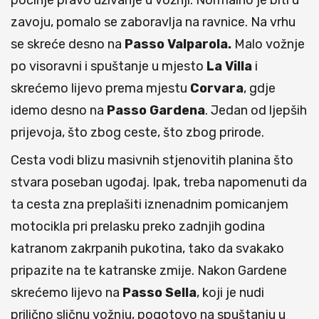
počinje pravo uživanje u vožnji. Normalno je biti u
zavoju, pomalo se zaboravlja na ravnice. Na vrhu
se skreće desno na
Passo Valparola.
Malo vožnje
po visoravni i spuštanje u mjesto
La Villa
i
skrećemo lijevo prema mjestu
Corvara
, gdje
idemo desno na
Passo Gardena
. Jedan od ljepših
prijevoja, što zbog ceste, što zbog prirode.
Cesta vodi blizu masivnih stjenovitih planina što
stvara poseban ugođaj. Ipak, treba napomenuti da
ta cesta zna preplašiti iznenadnim pomicanjem
motocikla pri prelasku preko zadnjih godina
katranom zakrpanih pukotina, tako da svakako
pripazite na te katranske zmije. Nakon Gardene
skrećemo lijevo na
Passo Sella
, koji je nudi
prilično sličnu vožnju, pogotovo na spuštanju u