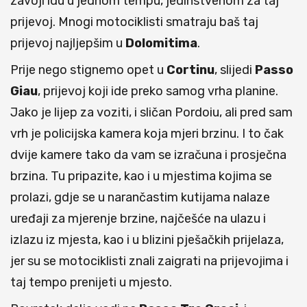
zavoji idu u jednom tempu, jedinstvenom za taj
prijevoj. Mnogi motociklisti smatraju baš taj
prijevoj najljepšim u
Dolomitima
.
Prije nego stignemo opet u
Cortinu
, slijedi
Passo
Giau
, prijevoj koji ide preko samog vrha planine.
Jako je lijep za voziti, i sličan Pordoiu, ali pred sam
vrh je policijska kamera koja mjeri brzinu. I to čak
dvije kamere tako da vam se izračuna i prosječna
brzina. Tu pripazite, kao i u mjestima kojima se
prolazi, gdje se u narančastim kutijama nalaze
uređaji za mjerenje brzine, najčešće na ulazu i
izlazu iz mjesta, kao i u blizini pješačkih prijelaza,
jer su se motociklisti znali zaigrati na prijevojima i
taj tempo prenijeti u mjesto.