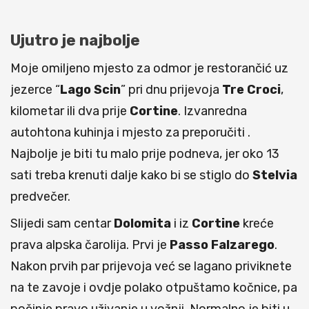
Ujutro je najbolje
Moje omiljeno mjesto za odmor je restorančić uz
jezerce “
Lago Scin
” pri dnu prijevoja
Tre Croci
,
kilometar ili dva prije
Cortine
. Izvanredna
autohtona kuhinja i mjesto za preporučiti .
Najbolje je biti tu malo prije podneva, jer oko 13
sati treba krenuti dalje kako bi se stiglo do
Stelvia
predvečer.
Slijedi sam centar
Dolomita
i iz
Cortine
kreće
prava alpska čarolija. Prvi je
Passo Falzarego
.
Nakon prvih par prijevoja već se lagano priviknete
na te zavoje i ovdje polako otpuštamo kočnice, pa