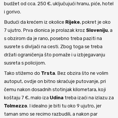
budžet od cca. 250 €, uključujući hranu, piće, hotel
i gorivo.
Budući da krećem iz okolice
Rijeke
, pokret je oko
7 ujutro. Prva dionica je prolazak kroz
Sloveniju
, a
s obzirom da je rano, posebno treba paziti na
susrete s divljači na cesti. Zbog toga se treba
držati ograničenja što pomaže i u izbjegavanju
susreta s policijom.
Tako stižemo do
Trsta
. Bez obzira što ne volim
autoput, ovdje on bitno skraćuje putovanje, pri
čemu nakon dosadnih stotinjak kilometara, koji
koštaju 7 €, malo iza
Udina
treba izaći na izlazu za
Tolmezzo
. I idealno je biti tu oko 9 ujutro, jer
taman smo se recimo razbudili, a nakon par