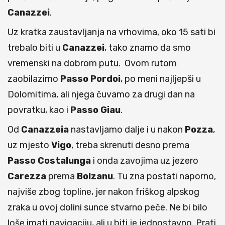
Canazzei
.
Uz kratka zaustavljanja na vrhovima, oko 15 sati bi
trebalo biti u
Canazzei
, tako znamo da smo
vremenski na dobrom putu. Ovom rutom
zaobilazimo
Passo Pordoi
, po meni najljepši u
Dolomitima, ali njega čuvamo za drugi dan na
povratku, kao i
Passo Giau
.
Od
Canazzeia
nastavljamo dalje i u nakon
Pozza
,
uz mjesto
Vigo
, treba skrenuti desno prema
Passo Costalunga
i onda zavojima uz jezero
Carezza
prema
Bolzanu
. Tu zna postati naporno,
najviše zbog topline, jer nakon friškog alpskog
zraka u ovoj dolini sunce stvarno peče. Ne bi bilo
loše imati navigaciju, ali u biti je jednostavno. Prati