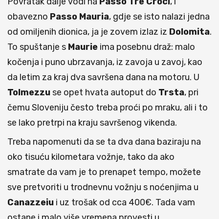
Povratak dalje vodi na
Passo Tre Croci
, i
obavezno
Passo Mauria
, gdje se isto nalazi jedna
od omiljenih dionica, ja je zovem izlaz iz
Dolomita
.
To spuštanje s
Maurie
ima posebnu draž: malo
kočenja i puno ubrzavanja, iz zavoja u zavoj, kao
da letim za kraj dva savršena dana na motoru. U
Tolmezzu
se opet hvata autoput do
Trsta
, pri
čemu Sloveniju često treba proći po mraku, ali i to
se lako pretrpi na kraju savršenog vikenda.
Treba napomenuti da se ta dva dana baziraju na
oko tisuću kilometara vožnje, tako da ako
smatrate da vam je to prenapet tempo, možete
sve pretvoriti u trodnevnu vožnju s noćenjima u
Canazzeiu
i uz trošak od cca 400€. Tada vam
ostane i malo više vremena provesti u