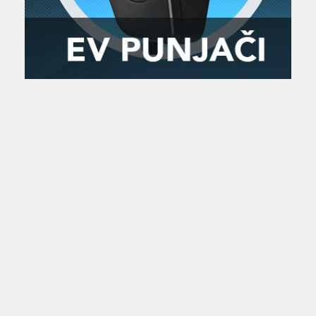
Zanimljivost
MTC - Moto Tour Croatia
Najave i noviteti
Savjeti i preporuke