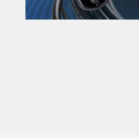
Zanimljivost
MTC - Moto Tour Croatia
Najave i noviteti
Savjeti i preporuke