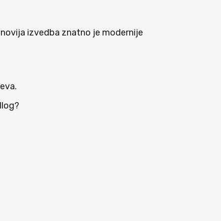
ajnovija izvedba znatno je modernije
jeva.
dlog?