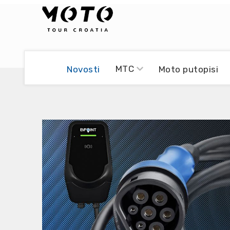
Bikers world
Berti Džidić - Desmo
MTC
Novosti
Moto putopisi
Video blog
Damir Pritišanac - Prile
UmPaDrum
Damir Žerić - ELPASSO
Moto servisi
Dario Dinter - Moto TOZ
Impressum
Igor Kreč - UmPaDrum
Moto putopisi
Igor Kukec Brmbi
Vikend vožnje
Slaven Gajdek