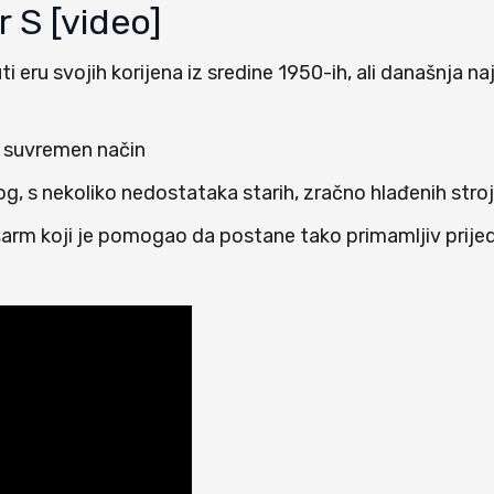
 S [video]
 eru svojih korijena iz sredine 1950-ih, ali današnja n
na suvremen način
g, s nekoliko nedostataka starih, zračno hlađenih stro
naj šarm koji je pomogao da postane tako primamljiv prije