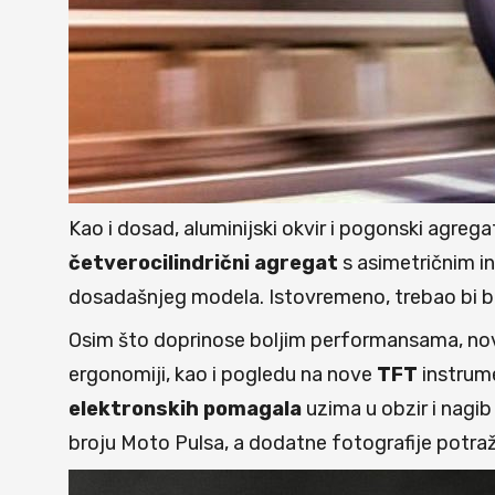
Kao i dosad, aluminijski okvir i pogonski agrega
četverocilindrični
agregat
s asimetričnim in
dosadašnjeg modela. Istovremeno, trebao bi bit
Osim što doprinose boljim performansama, novi us
ergonomiji, kao i pogledu na nove
TFT
instrum
elektronskih
pomagala
uzima u obzir i nagi
broju Moto Pulsa, a dodatne fotografije potražit