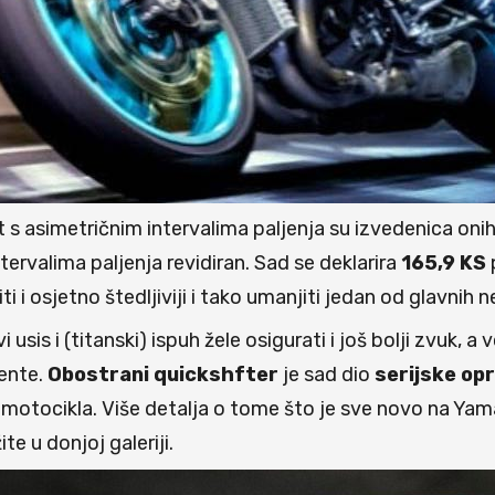
t s asimetričnim intervalima paljenja su izvedenica onih
tervalima paljenja revidiran. Sad se deklarira
165,9
KS
i i osjetno štedljiviji i tako umanjiti jedan od glavni
is i (titanski) ispuh žele osigurati i još bolji zvuk, a 
ente.
Obostrani
quickshfter
je sad dio
serijske
op
b motocikla. Više detalja o tome što je sve novo na 
e u donjoj galeriji.