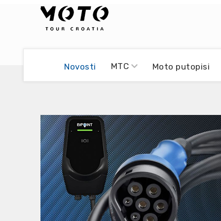
Bikers world
Berti Džidić - Desmo
MTC
Novosti
Moto putopisi
Video blog
Damir Pritišanac - Prile
UmPaDrum
Damir Žerić - ELPASSO
Moto servisi
Dario Dinter - Moto TOZ
Impressum
Igor Kreč - UmPaDrum
Moto putopisi
Igor Kukec Brmbi
Vikend vožnje
Slaven Gajdek