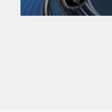
Zanimljivost
MTC - Moto Tour Croatia
Najave i noviteti
Savjeti i preporuke