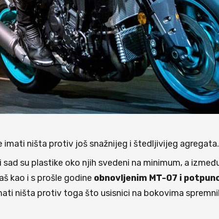
e imati ništa protiv još snažnijeg i štedljivijeg agregata.
i sad su plastike oko njih svedeni na minimum, a između
š kao i s prošle godine
obnovljenim MT-07 i potpun
ati ništa protiv toga što usisnici na bokovima spremnik