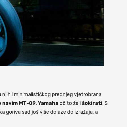
 njih i minimalističkog prednjeg vjetrobrana
o novim MT-09
,
Yamaha
očito želi
šokirati
. S
a goriva sad još više dolaze do izražaja, a