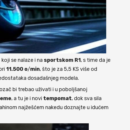
 koji se nalaze i na
sportskom
R1
, s time da je
pri
11.500
o
/
min
, što je za 5,5 KS više od
h nedostataka dosadašnjeg modela.
vozač bi trebao uživati i u poboljšanoj
reme
, a tu je i novi
tempomat
, dok sva sila
Yamahinom najžešćem nakedu doznajte u idućem