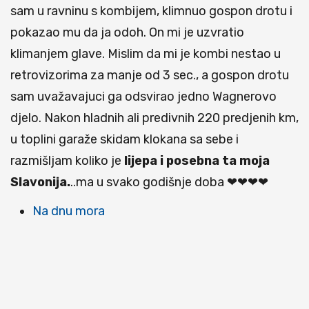
sam u ravninu s kombijem, klimnuo gospon drotu i
pokazao mu da ja odoh. On mi je uzvratio
klimanjem glave. Mislim da mi je kombi nestao u
retrovizorima za manje od 3 sec., a gospon drotu
sam uvažavajuci ga odsvirao jedno Wagnerovo
djelo. Nakon hladnih ali predivnih 220 predjenih km,
u toplini garaže skidam klokana sa sebe i
razmišljam koliko je
lijepa i posebna ta moja
Slavonija.
..ma u svako godišnje doba ❤❤❤❤
Na dnu mora