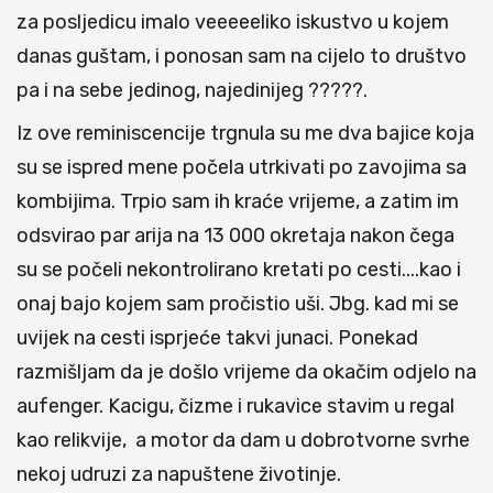
za posljedicu imalo veeeeeliko iskustvo u kojem
danas guštam, i ponosan sam na cijelo to društvo
pa i na sebe jedinog, najedinijeg ?????.
Iz ove reminiscencije trgnula su me dva bajice koja
su se ispred mene počela utrkivati po zavojima sa
kombijima. Trpio sam ih kraće vrijeme, a zatim im
odsvirao par arija na 13 000 okretaja nakon čega
su se počeli nekontrolirano kretati po cesti....kao i
onaj bajo kojem sam pročistio uši. Jbg. kad mi se
uvijek na cesti isprjeće takvi junaci. Ponekad
razmišljam da je došlo vrijeme da okačim odjelo na
aufenger. Kacigu, čizme i rukavice stavim u regal
kao relikvije, a motor da dam u dobrotvorne svrhe
nekoj udruzi za napuštene životinje.