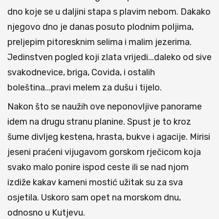
dno koje se u daljini stapa s plavim nebom. Dakako
njegovo dno je danas posuto plodnim poljima,
preljepim pitoresknim selima i malim jezerima.
Jedinstven pogled koji zlata vrijedi...daleko od sive
svakodnevice, briga, Covida, i ostalih
boleština...pravi melem za dušu i tijelo.
Nakon što se naužih ove neponovljive panorame
idem na drugu stranu planine. Spust je to kroz
šume divljeg kestena, hrasta, bukve i agacije. Mirisi
jeseni praćeni vijugavom gorskom rječicom koja
svako malo ponire ispod ceste ili se nad njom
izdiže kakav kameni mostić užitak su za sva
osjetila. Uskoro sam opet na morskom dnu,
odnosno u Kutjevu.