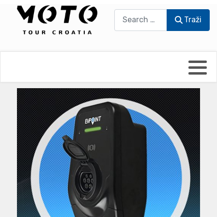
Traži
Traži
Bikers world
Berti Džidić - Desmo
Video blog
Damir Pritišanac - Prile
UmPaDrum
Damir Žerić - ELPASSO
Moto servisi
Dario Dinter - Moto TOZ
Impressum
Igor Kreč - UmPaDrum
Moto putopisi
Igor Kukec Brmbi
Vikend vožnje
Slaven Gajdek