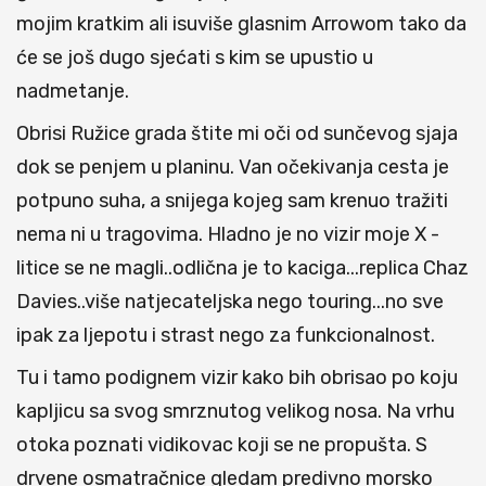
mojim kratkim ali isuviše glasnim Arrowom tako da
će se još dugo sjećati s kim se upustio u
nadmetanje.
Obrisi Ružice grada štite mi oči od sunčevog sjaja
dok se penjem u planinu. Van očekivanja cesta je
potpuno suha, a snijega kojeg sam krenuo tražiti
nema ni u tragovima. Hladno je no vizir moje X -
litice se ne magli..odlična je to kaciga...replica Chaz
Davies..više natjecateljska nego touring...no sve
ipak za ljepotu i strast nego za funkcionalnost.
Tu i tamo podignem vizir kako bih obrisao po koju
kapljicu sa svog smrznutog velikog nosa. Na vrhu
otoka poznati vidikovac koji se ne propušta. S
drvene osmatračnice gledam predivno morsko