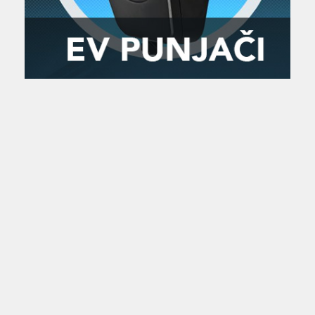
Zanimljivost
MTC - Moto Tour Croatia
Najave i noviteti
Savjeti i preporuke