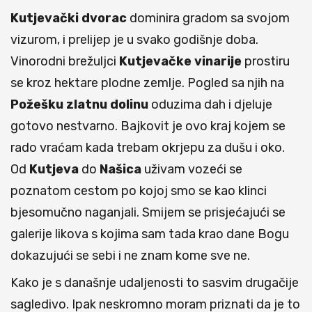
Kutjevački
dvorac
dominira gradom sa svojom
vizurom, i prelijep je u svako godišnje doba.
Vinorodni brežuljci
Kutjevačke
vinarije
prostiru
se kroz hektare plodne zemlje. Pogled sa njih na
Požešku
zlatnu
dolinu
oduzima dah i djeluje
gotovo nestvarno. Bajkovit je ovo kraj kojem se
rado vraćam kada trebam okrjepu za dušu i oko.
Od
Kutjeva
do
Našica
uživam vozeći se
poznatom cestom po kojoj smo se kao klinci
bjesomučno naganjali. Smijem se prisjećajući se
galerije likova s kojima sam tada krao dane Bogu
dokazujući se sebi i ne znam kome sve ne.
Kako je s današnje udaljenosti to sasvim drugačije
sagledivo. Ipak neskromno moram priznati da je to