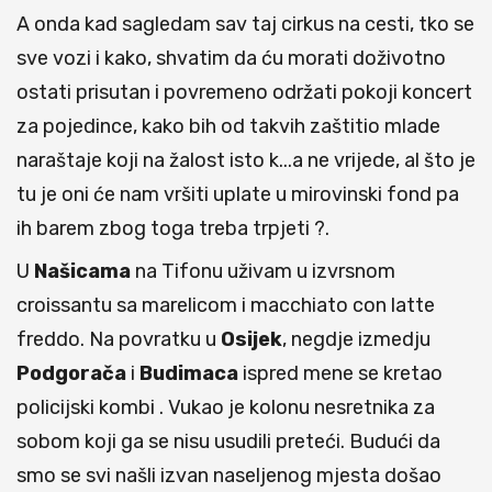
A onda kad sagledam sav taj cirkus na cesti, tko se
sve vozi i kako, shvatim da ću morati doživotno
ostati prisutan i povremeno održati pokoji koncert
za pojedince, kako bih od takvih zaštitio mlade
naraštaje koji na žalost isto k...a ne vrijede, al što je
tu je oni će nam vršiti uplate u mirovinski fond pa
ih barem zbog toga treba trpjeti ?.
U
Našicama
na Tifonu uživam u izvrsnom
croissantu sa marelicom i macchiato con latte
freddo. Na povratku u
Osijek
, negdje izmedju
Podgorača
i
Budimaca
ispred mene se kretao
policijski kombi . Vukao je kolonu nesretnika za
sobom koji ga se nisu usudili preteći. Budući da
smo se svi našli izvan naseljenog mjesta došao