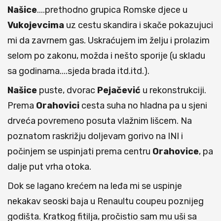
Našice
....prethodno grupica Romske djece u
Vukojevcima
uz cestu skandira i skače pokazujuci
mi da zavrnem gas. Uskraćujem im želju i prolazim
selom po zakonu, možda i nešto sporije (u skladu
sa godinama....sjeda brada itd.itd.).
Našice
puste, dvorac
Pejačević
u rekonstrukciji.
Prema
Orahovici
cesta suha no hladna pa u sjeni
drveća povremeno posuta vlažnim lišcem. Na
poznatom raskrižju doljevam gorivo na INI i
počinjem se uspinjati prema centru
Orahovice
, pa
dalje put vrha otoka.
Dok se lagano krećem na leđa mi se uspinje
nekakav seoski baja u Renaultu coupeu poznijeg
godišta. Kratkog fitilja, pročistio sam mu uši sa