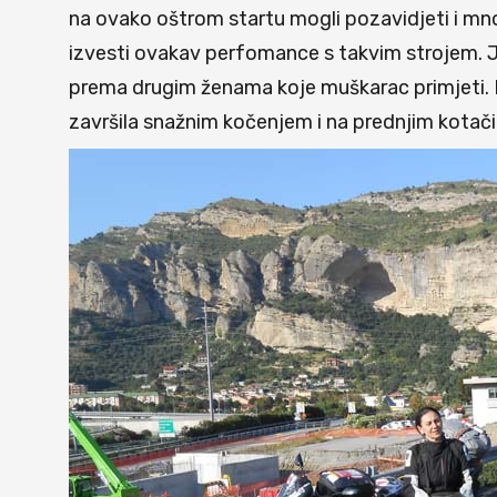
na ovako oštrom startu mogli pozavidjeti i mnog
izvesti ovakav perfomance s takvim strojem. J
prema drugim ženama koje muškarac primjeti. No
završila snažnim kočenjem i na prednjim kotačim