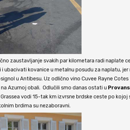
no zaustavljanje svakih par kilometara radi naplate ce
 i ubacivati kovanice u metalnu posudu za naplatu, jer
signol u Antibesu. Uz odlično vino Cuvee Rayne Cotes
na Azurnoj obali. Odlučili smo danas ostati u
Provans
assea vodi 15-tak km izvrsne brdske ceste po kojoj se
okolnim brdima su nezaboravni.