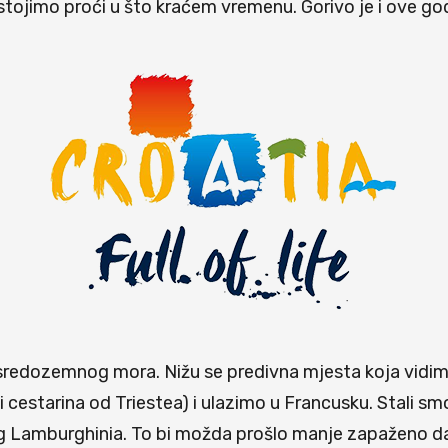
jimo proći u što kraćem vremenu. Gorivo je i ove godine
sredozemnog mora. Nižu se predivna mjesta koja vidi
i cestarina od Triestea) i ulazimo u Francusku. Stali 
g Lamburghinia. To bi možda prošlo manje zapaženo da 