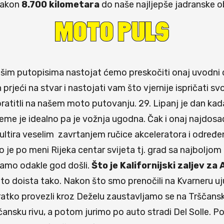
nakon
8.700 kilometara
do naše najljepše jadranske o
m putopisima nastojat ćemo preskočiti onaj uvodni dio 
ći na stvar i nastojati vam što vjernije ispričati svo
ratitli na našem moto putovanju. 29. Lipanj je dan kada
jeme je idealno pa je vožnja ugodna. Čak i onaj najdosa
ltira veselim zavrtanjem ručice akceleratora i određen
ko je po meni Rijeka centar svijeta tj. grad sa najbolj
aćamo odakle god došli.
Što je Kalifornijski zaljev za
e to doista tako. Nakon što smo prenočili na Kvarneru
atko provezli kroz Deželu zaustavljamo se na Trščanskoj
čansku rivu, a potom jurimo po auto stradi Del Solle. P