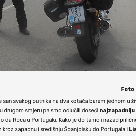
Foto 
san svakog putnika na dva kotača barem jednom u ž
a u drugom smjeru pa smo odlučili doseći
najzapadniju
 da Roca u Portugalu. Kako je do tamo i nazad priličn
m kroz zapadnu i središnju Španjolsku do Portugala i
Li