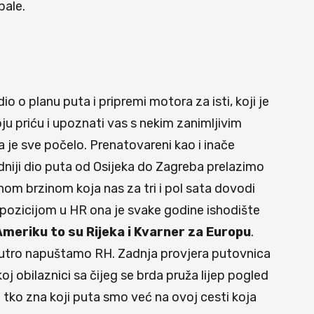
bale.
o planu puta i pripremi motora za isti, koji je
ju priću i upoznati vas s nekim zanimljivim
 je sve počelo. Prenatovareni kao i inače
dniji dio puta od Osijeka do Zagreba prelazimo
om brzinom koja nas za tri i pol sata dovodi
om pozicijom u HR ona je svake godine ishodište
 Ameriku to su Rijeka i Kvarner za Europu
.
 ujutro napuštamo RH. Zadnja provjera putovnica
 obilaznici sa čijeg se brda pruža lijep pogled
o tko zna koji puta smo već na ovoj cesti koja