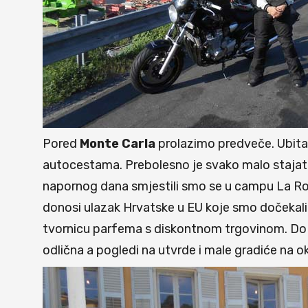
Pored
Monte
Carla
prolazimo predveče. Ubitač
autocestama. Prebolesno je svako malo stajati
napornog dana smjestili smo se u campu La Ro
donosi ulazak Hrvatske u EU koje smo dočekali 
tvornicu parfema s diskontnom trgovinom. Do Gr
odlična a pogledi na utvrde i male gradiće na 