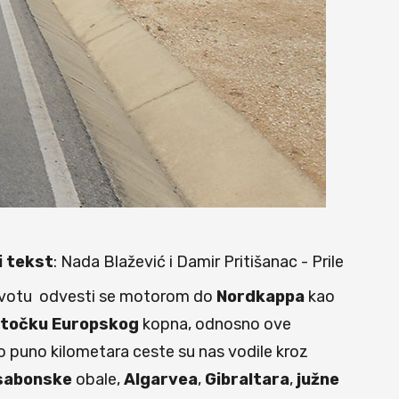
i tekst
: Nada Blažević i Damir Pritišanac - Prile
ivotu odvesti se motorom do
Nordkappa
kao
točku
Europskog
kopna, odnosno ove
o puno kilometara ceste su nas vodile kroz
sabonske
obale,
Algarvea
,
Gibraltara
,
južne