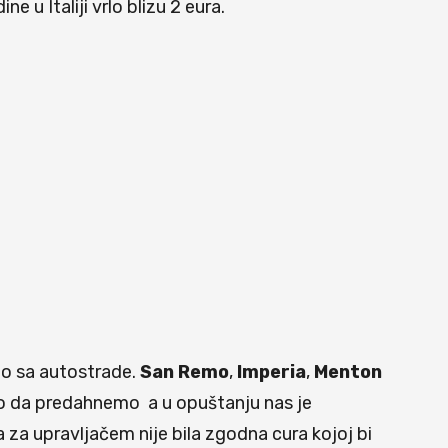
 u Italiji vrlo blizu 2 eura.
mo sa autostrade.
San Remo
,
Imperia
,
Menton
smo da predahnemo a u opuštanju nas je
za upravljačem nije bila zgodna cura kojoj bi