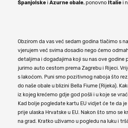
Španjolske
i
Azurne
obale
, ponovno
Italie
i 
Obzirom da vas već sedam godina tlačimo s naši
vjerujem već svima dosadio nego ćemo odmah prje
detaljima i događajima koji su nas ove godine p
jurimo auto cestom prema Zagrebu i Rijeci. Vri
s lakoćom. Puni smo pozitivnog naboja što rezu
do naše obale u blizini Bella Fiume (Rijeka). Ka
iz kojeg krećemo gdje god pošli i u koje se vr
Kad bolje pogledate kartu EU vidjet će te da j
prije ulaska Hrvatske u EU. Nakon što smo se kr
na grad. Kratko uživamo u pogledu na luku i trš