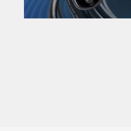
Zanimljivost
MTC - Moto Tour Croatia
Najave i noviteti
Savjeti i preporuke