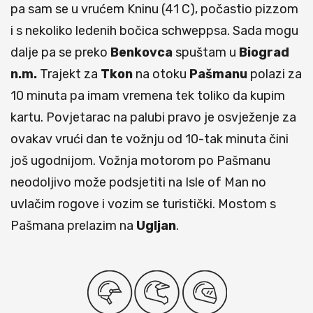
pa sam se u vrućem Kninu (41 C), počastio pizzom
i s nekoliko ledenih bočica schweppsa. Sada mogu
dalje pa se preko
Benkovca
spuštam u
Biograd
n.m.
Trajekt za
Tkon
na otoku
Pašmanu
polazi za
10 minuta pa imam vremena tek toliko da kupim
kartu. Povjetarac na palubi pravo je osvježenje za
ovakav vrući dan te vožnju od 10-tak minuta čini
još ugodnijom. Vožnja motorom po Pašmanu
neodoljivo može podsjetiti na Isle of Man no
uvlačim rogove i vozim se turistički. Mostom s
Pašmana prelazim na
Ugljan
.