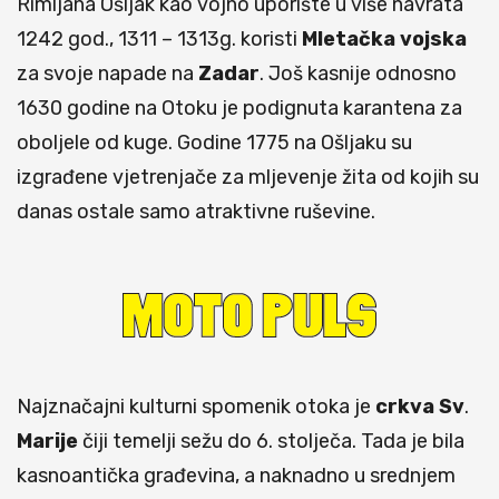
Rimljana Ošljak kao vojno uporište u više navrata
1242 god., 1311 – 1313g. koristi
Mletačka
vojska
za svoje napade na
Zadar
. Još kasnije odnosno
1630 godine na Otoku je podignuta karantena za
oboljele od kuge. Godine 1775 na Ošljaku su
izgrađene vjetrenjače za mljevenje žita od kojih su
danas ostale samo atraktivne ruševine.
Najznačajni kulturni spomenik otoka je
crkva Sv
.
Marije
čiji temelji sežu do 6. stolječa. Tada je bila
kasnoantička građevina, a naknadno u srednjem