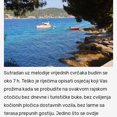
Sutradan uz melodije vrijednih cvrčaka budim se
oko 7 h. Teško je riječima opisati osjećaj koji Vas
prožima kada se probudite na ovakvom rajskom
otočiću bez dnevne i turističke buke, bez cviljenja
kočionih pločica dostavnih vozila, bez larme sa
terasa prepunih gostiju. Jedino što se ovdje