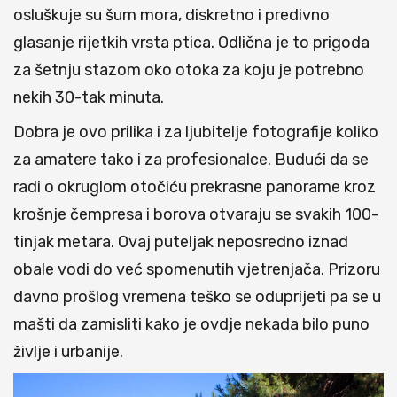
osluškuje su šum mora, diskretno i predivno
glasanje rijetkih vrsta ptica. Odlična je to prigoda
za šetnju stazom oko otoka za koju je potrebno
nekih 30-tak minuta.
Dobra je ovo prilika i za ljubitelje fotografije koliko
za amatere tako i za profesionalce. Budući da se
radi o okruglom otočiću prekrasne panorame kroz
krošnje čempresa i borova otvaraju se svakih 100-
tinjak metara. Ovaj puteljak neposredno iznad
obale vodi do već spomenutih vjetrenjača. Prizoru
davno prošlog vremena teško se oduprijeti pa se u
mašti da zamisliti kako je ovdje nekada bilo puno
življe i urbanije.