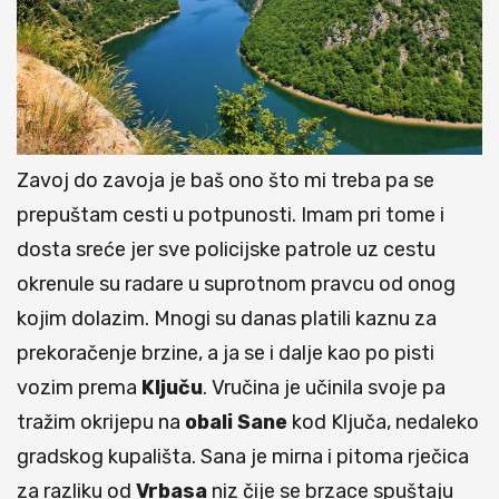
Zavoj do zavoja je baš ono što mi treba pa se
prepuštam cesti u potpunosti. Imam pri tome i
dosta sreće jer sve policijske patrole uz cestu
okrenule su radare u suprotnom pravcu od onog
kojim dolazim. Mnogi su danas platili kaznu za
prekoračenje brzine, a ja se i dalje kao po pisti
vozim prema
Ključu
. Vručina je učinila svoje pa
tražim okrijepu na
obali Sane
kod Ključa, nedaleko
gradskog kupališta. Sana je mirna i pitoma rječica
za razliku od
Vrbasa
niz čije se brzace spuštaju