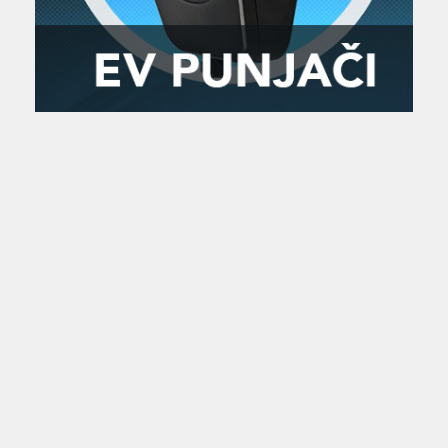
Zanimljivost
MTC - Moto Tour Croatia
Najave i noviteti
Savjeti i preporuke