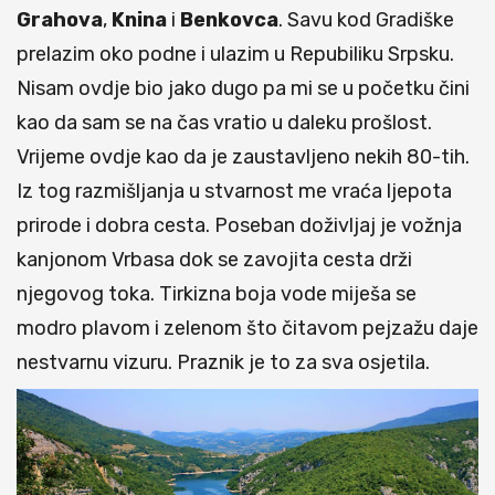
Grahova
,
Knina
i
Benkovca
. Savu kod Gradiške
prelazim oko podne i ulazim u Repubiliku Srpsku.
Nisam ovdje bio jako dugo pa mi se u početku čini
kao da sam se na čas vratio u daleku prošlost.
Vrijeme ovdje kao da je zaustavljeno nekih 80-tih.
Iz tog razmišljanja u stvarnost me vraća ljepota
prirode i dobra cesta. Poseban doživljaj je vožnja
kanjonom Vrbasa dok se zavojita cesta drži
njegovog toka. Tirkizna boja vode miješa se
modro plavom i zelenom što čitavom pejzažu daje
nestvarnu vizuru. Praznik je to za sva osjetila.