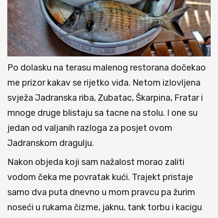
Po dolasku na terasu malenog restorana dočekao
me prizor kakav se rijetko viđa. Netom izlovljena
svježa Jadranska riba, Zubatac, Škarpina, Fratar i
mnoge druge blistaju sa tacne na stolu. I one su
jedan od valjanih razloga za posjet ovom
Jadranskom dragulju.
Nakon objeda koji sam nažalost morao zaliti
vodom čeka me povratak kući. Trajekt pristaje
samo dva puta dnevno u mom pravcu pa žurim
noseći u rukama čizme, jaknu, tank torbu i kacigu