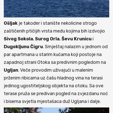
Ošljak
je također i stanište nekolicine strogo
zaštičenih ptičijih vrsta među kojima bih izdvojio
Sivog
Sokola
,
Surog
Orla
,
Ševu
Krunicu
i
Dugokljunu
Čigru
. Smještaj nalazim u jednom od
par apartmana u starim kućama koji postoje na
zapadnoj strani Otoka sa predivnim pogledom na
Ugljan
. Veče provodim uživajući u malenim
prženim ribicama uz čašu hladnog vina na terasi
jedinog ugostiteljskog objekta na otoku. Sa ove
terase pruža se predivan pogled na zvjezdanu noć
i biserna svjetla mjestašaca duž Ugljana i dalje.