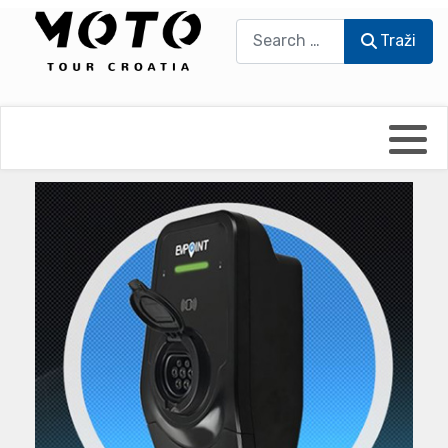
Traži
Traži
Bikers world
Berti Džidić - Desmo
Video blog
Damir Pritišanac - Prile
UmPaDrum
Damir Žerić - ELPASSO
Moto servisi
Dario Dinter - Moto TOZ
Impressum
Igor Kreč - UmPaDrum
Moto putopisi
Igor Kukec Brmbi
Vikend vožnje
Slaven Gajdek