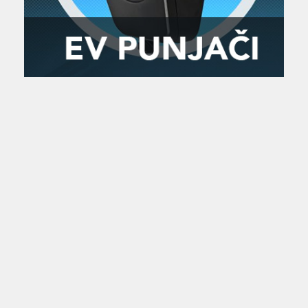
Zanimljivost
MTC - Moto Tour Croatia
Najave i noviteti
Savjeti i preporuke