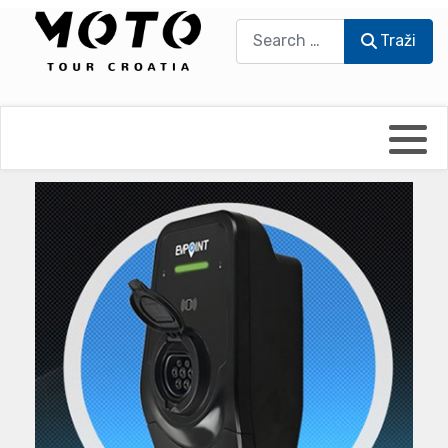
Traži
Traži
Bikers world
Berti Džidić - Desmo
Video blog
Damir Pritišanac - Prile
UmPaDrum
Damir Žerić - ELPASSO
Moto servisi
Dario Dinter - Moto TOZ
Impressum
Igor Kreč - UmPaDrum
Moto putopisi
Igor Kukec Brmbi
Vikend vožnje
Slaven Gajdek