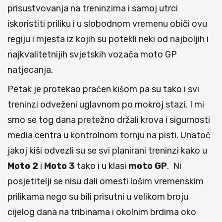
prisustvovanja na treninzima i samoj utrci
iskoristiti priliku i u slobodnom vremenu običi ovu
regiju i mjesta iz kojih su potekli neki od najboljih i
najkvalitetnijih svjetskih vozača moto GP
natjecanja.
Petak je protekao praćen kišom pa su tako i svi
treninzi odveženi uglavnom po mokroj stazi. I mi
smo se tog dana pretežno držali krova i sigurnosti
media centra u kontrolnom tornju na pisti. Unatoč
jakoj kiši odvezli su se svi planirani treninzi kako u
Moto 2
i
Moto 3
tako i u klasi
moto GP
. Ni
posjetitelji se nisu dali omesti lošim vremenskim
prilikama nego su bili prisutni u velikom broju
cijelog dana na tribinama i okolnim brdima oko