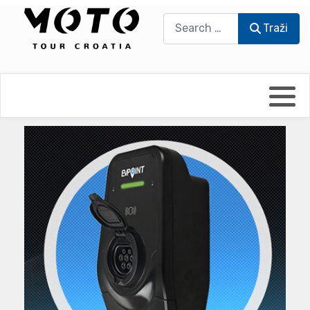
Traži
Traži
Bikers world
Berti Džidić - Desmo
Video blog
Damir Pritišanac - Prile
UmPaDrum
Damir Žerić - ELPASSO
Moto servisi
Dario Dinter - Moto TOZ
Impressum
Igor Kreč - UmPaDrum
Moto putopisi
Igor Kukec Brmbi
Vikend vožnje
Slaven Gajdek