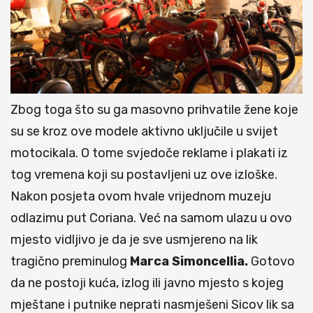
Zbog toga što su ga masovno prihvatile žene koje
su se kroz ove modele aktivno uključile u svijet
motocikala. O tome svjedoče reklame i plakati iz
tog vremena koji su postavljeni uz ove izloške.
Nakon posjeta ovom hvale vrijednom muzeju
odlazimu put Coriana. Već na samom ulazu u ovo
mjesto vidljivo je da je sve usmjereno na lik
tragično preminulog
Marca Simoncellia.
Gotovo
da ne postoji kuća, izlog ili javno mjesto s kojeg
mještane i putnike neprati nasmješeni Sicov lik sa