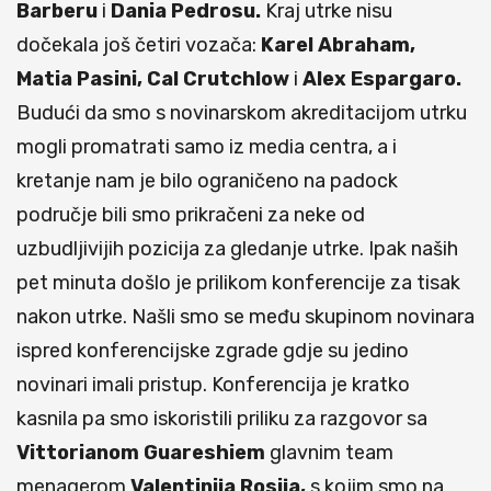
Barberu
i
Dania Pedrosu.
Kraj utrke nisu
dočekala još četiri vozača:
Karel Abraham,
Matia Pasini, Cal Crutchlow
i
Alex Espargaro.
Budući da smo s novinarskom akreditacijom utrku
mogli promatrati samo iz media centra, a i
kretanje nam je bilo ograničeno na padock
područje bili smo prikračeni za neke od
uzbudljivijih pozicija za gledanje utrke. Ipak naših
pet minuta došlo je prilikom konferencije za tisak
nakon utrke. Našli smo se među skupinom novinara
ispred konferencijske zgrade gdje su jedino
novinari imali pristup. Konferencija je kratko
kasnila pa smo iskoristili priliku za razgovor sa
Vittorianom Guareshiem
glavnim team
menagerom
Valentinija Rosija,
s kojim smo na