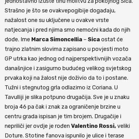
jednostavno izuste tihu molitvu za pokojnog Sica.
Strašno je što se ovakvepogibije događaju,
nažalost one su uključene u ovakve vrste
natjecanja i pred njima smo nemoćni kada do njih
dođe. Ime
Marca Simoncellia
–
Sica
ostat će
trajno zlatnim slovima zapisano u povjesti moto
GP utrka kao jednog od najperspektivnijih vozača
današnjice i zasigurno budućeg velikog svjetskog
prvaka koji na žalost nije doživio da to i postane.
Tužni i stegnutog grla odlazimo iz Coriana. U
Tavulliji je slika potpuno drugačija. Sve je u znaku
broja 46 pa čak i znak za ograničenje brzine u
centru grada ispisan je tim brojem. Drugačije i
nepriliči jer ovdje je rođen
Valentino Rossi,
veliki
Doture. Stotine fanova ispunilo je ulice i terase