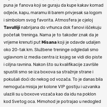
puna je fanova koji se guraju da kupe kakav komad
odjeće, kapu, maramu ili barem privjesak sa logom
i simbolom svog favorita. Atmosfera je cjeloj
Tavulliji
nabrijana do vrhunca dok fanovi iščekuju
početak treninga. Nama je to također znak da je
vrijeme krenuti put
Misana
koji je odavde udaljen
oko 20-tak km. Službene treninge odgledali smo
uglavnom iz media centra iz kojeg se vidi dio piste
i ciljna ravnina. Nakon što su kvalifikacije završile
spustili smo se iza boxova sa stražnje strane i
pokušali doći do nekog od vozača. To je danas bila
nemoguća misija jer kolone VIP gostiju i uzvanika
ulazili su u boxove vozača kao da idu na poklon
kod Svetog oca. Mimohod je potrajao u nedogled