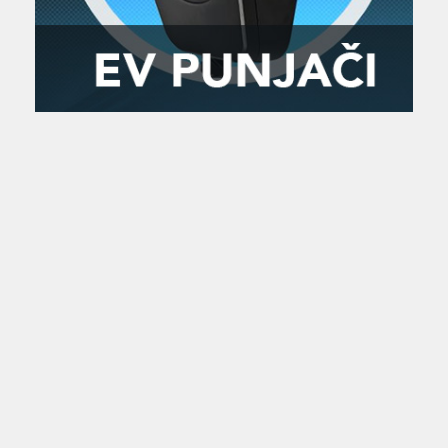
Zanimljivost
MTC - Moto Tour Croatia
Najave i noviteti
Savjeti i preporuke