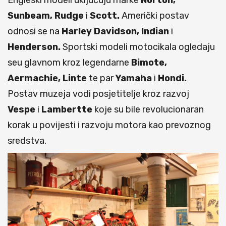
Engleski modeli uključuju marke
Norton,
Sunbeam, Rudge
i
Scott.
Američki postav
odnosi se na
Harley Davidson, Indian
i
Henderson.
Sportski modeli motocikala ogledaju
seu glavnom kroz legendarne
Bimote,
Aermachie, Linte
te par
Yamaha
i
Hondi.
Postav muzeja vodi posjetitelje kroz razvoj
Vespe
i
Lambertte
koje su bile revolucionaran
korak u povijesti i razvoju motora kao prevoznog
sredstva.