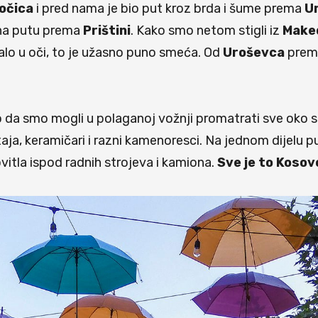
očica
i pred nama je bio put kroz brda i šume prema
U
 na putu prema
Prištini
. Kako smo netom stigli iz
Make
dalo u oči, to je užasno puno smeća. Od
Uroševca
pre
ko da smo mogli u polaganoj vožnji promatrati sve oko 
ja, keramičari i razni kamenoresci. Na jednom dijelu pu
itla ispod radnih strojeva i kamiona.
Sve je to Kosov