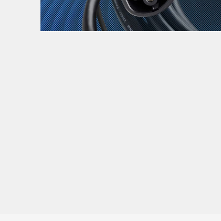
Zanimljivost
MTC - Moto Tour Croatia
Najave i noviteti
Savjeti i preporuke