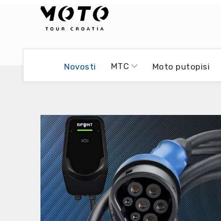
Bikers world
Berti Džidić - Desmo
MTC
Novosti
Moto putopisi
Video blog
Damir Pritišanac - Prile
UmPaDrum
Damir Žerić - ELPASSO
Moto servisi
Dario Dinter - Moto TOZ
Impressum
Igor Kreč - UmPaDrum
Moto putopisi
Igor Kukec Brmbi
Vikend vožnje
Slaven Gajdek