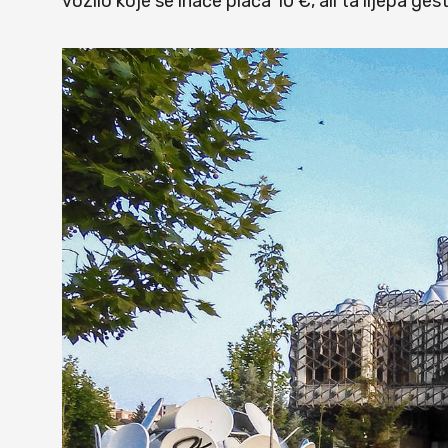
vozilo koje se inače plaća 10 €, ali ta lijepa g