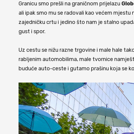
Granicu smo prešli na graničnom prijelazu
Glob
ali ipak smo mu se radovali kao većem mjestu
zajedničku crtu i jedino što nam je stalno upa
gust i spor.
Uz cestu se nižu razne trgovine i male hale ta
rabljenim automobilima, male tvornice namješta
buduće auto-ceste i gutamo prašinu koja se kov