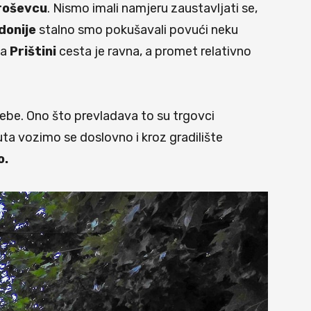
roševcu
. Nismo imali namjeru zaustavljati se,
donije
stalno smo pokušavali povući neku
ma
Prištini
cesta je ravna, a promet relativno
sebe. Ono što prevladava to su trgovci
ta vozimo se doslovno i kroz gradilište
o.