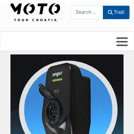
Traži
Traži
Bikers world
Berti Džidić - Desmo
Video blog
Damir Pritišanac - Prile
UmPaDrum
Damir Žerić - ELPASSO
Moto servisi
Dario Dinter - Moto TOZ
Impressum
Igor Kreč - UmPaDrum
Moto putopisi
Igor Kukec Brmbi
Vikend vožnje
Slaven Gajdek