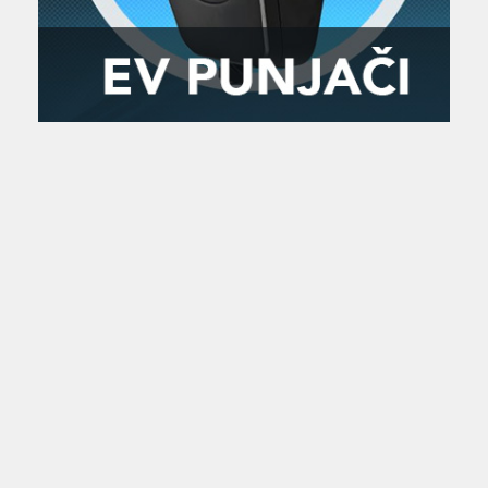
Zanimljivost
MTC - Moto Tour Croatia
Najave i noviteti
Savjeti i preporuke