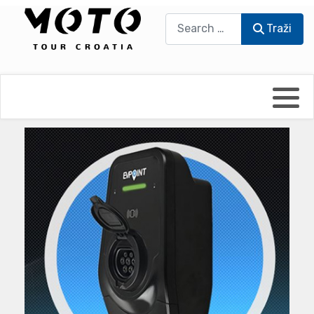
Traži
Traži
Bikers world
Berti Džidić - Desmo
Video blog
Damir Pritišanac - Prile
UmPaDrum
Damir Žerić - ELPASSO
Moto servisi
Dario Dinter - Moto TOZ
Impressum
Igor Kreč - UmPaDrum
Moto putopisi
Igor Kukec Brmbi
Vikend vožnje
Slaven Gajdek