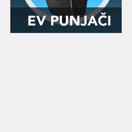
Zanimljivost
MTC - Moto Tour Croatia
Najave i noviteti
Savjeti i preporuke