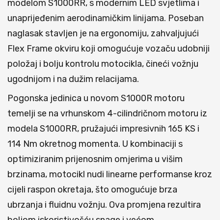
modelom S1000RR, s modernim LED svjetlima i
unaprijeđenim aerodinamičkim linijama. Poseban
naglasak stavljen je na ergonomiju, zahvaljujući
Flex Frame okviru koji omogućuje vozaču udobniji
položaj i bolju kontrolu motocikla, čineći vožnju
ugodnijom i na dužim relacijama.
Pogonska jedinica u novom S1000R motoru
temelji se na vrhunskom 4-cilindričnom motoru iz
modela S1000RR, pružajući impresivnih 165 KS i
114 Nm okretnog momenta. U kombinaciji s
optimiziranim prijenosnim omjerima u višim
brzinama, motocikl nudi linearne performanse kroz
cijeli raspon okretaja, što omogućuje brza
ubrzanja i fluidnu vožnju. Ova promjena rezultira