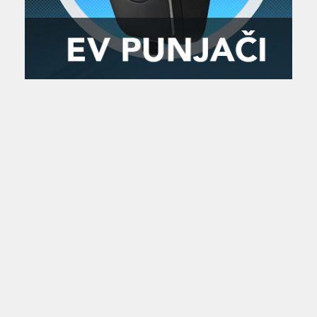
Zanimljivost
MTC - Moto Tour Croatia
Najave i noviteti
Savjeti i preporuke