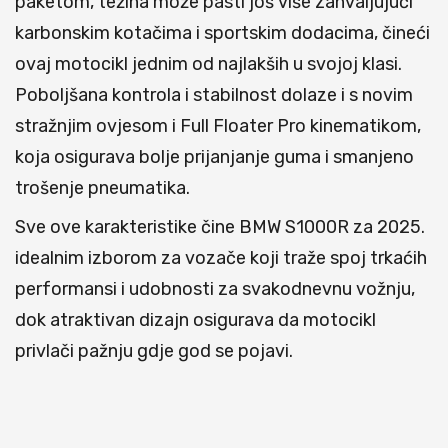
paketom, težina može pasti još više zahvaljujući
karbonskim kotačima i sportskim dodacima, čineći
ovaj motocikl jednim od najlakših u svojoj klasi.
Poboljšana kontrola i stabilnost dolaze i s novim
stražnjim ovjesom i Full Floater Pro kinematikom,
koja osigurava bolje prijanjanje guma i smanjeno
trošenje pneumatika.
Sve ove karakteristike čine BMW S1000R za 2025.
idealnim izborom za vozače koji traže spoj trkaćih
performansi i udobnosti za svakodnevnu vožnju,
dok atraktivan dizajn osigurava da motocikl
privlači pažnju gdje god se pojavi.