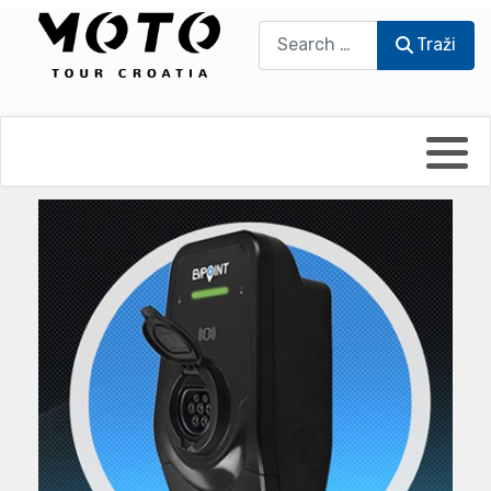
Traži
Traži
Bikers world
Berti Džidić - Desmo
Video blog
Damir Pritišanac - Prile
UmPaDrum
Damir Žerić - ELPASSO
Moto servisi
Dario Dinter - Moto TOZ
Impressum
Igor Kreč - UmPaDrum
Moto putopisi
Igor Kukec Brmbi
Vikend vožnje
Slaven Gajdek