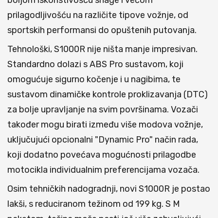
boljom iskoristivošću snage i većom
prilagodljivošću na različite tipove vožnje, od
sportskih performansi do opuštenih putovanja.
Tehnološki, S1000R nije ništa manje impresivan.
Standardno dolazi s ABS Pro sustavom, koji
omogućuje sigurno kočenje i u nagibima, te
sustavom dinamičke kontrole proklizavanja (DTC)
za bolje upravljanje na svim površinama. Vozači
također mogu birati između više modova vožnje,
uključujući opcionalni "Dynamic Pro" način rada,
koji dodatno povećava mogućnosti prilagodbe
motocikla individualnim preferencijama vozača.
Osim tehničkih nadogradnji, novi S1000R je postao
lakši, s reduciranom težinom od 199 kg. S M