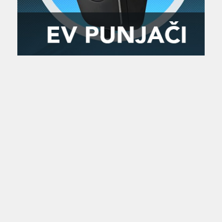
Zanimljivost
MTC - Moto Tour Croatia
Najave i noviteti
Savjeti i preporuke