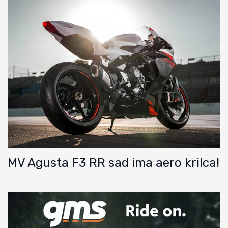
MV Agusta F3 RR sad ima aero krilca!