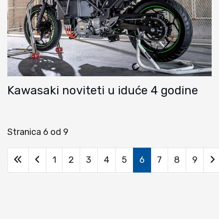
Kawasaki noviteti u iduće 4 godine
Stranica 6 od 9
1
2
3
4
5
6
7
8
9