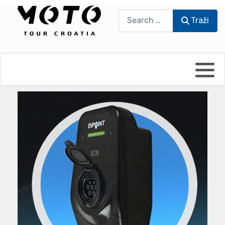
Traži
Traži
Bikers world
Berti Džidić - Desmo
Video blog
Damir Pritišanac - Prile
UmPaDrum
Damir Žerić - ELPASSO
Moto servisi
Dario Dinter - Moto TOZ
Impressum
Igor Kreč - UmPaDrum
Moto putopisi
Igor Kukec Brmbi
Vikend vožnje
Slaven Gajdek