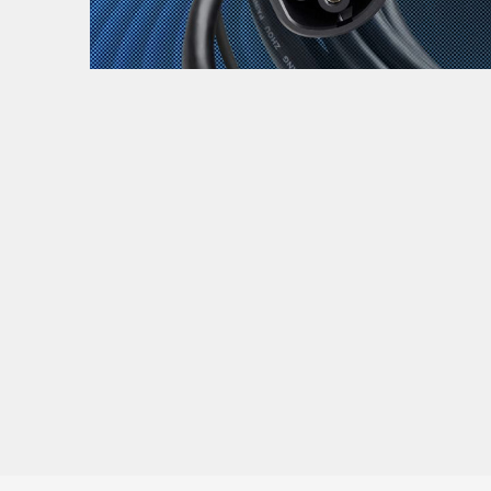
Zanimljivost
MTC - Moto Tour Croatia
Najave i noviteti
Savjeti i preporuke