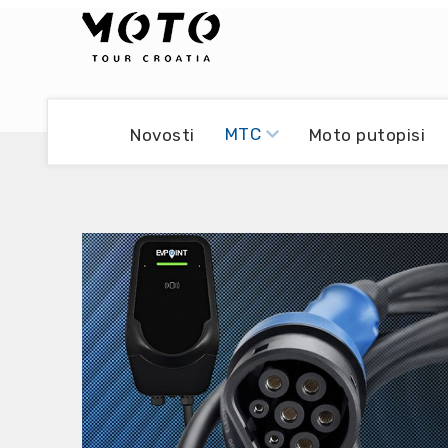
Bikers world
Berti Džidić - Desmo
MTC
Novosti
Moto putopisi
Video blog
Damir Pritišanac - Prile
UmPaDrum
Damir Žerić - ELPASSO
Moto servisi
Dario Dinter - Moto TOZ
Impressum
Igor Kreč - UmPaDrum
Moto putopisi
Igor Kukec Brmbi
Vikend vožnje
Slaven Gajdek