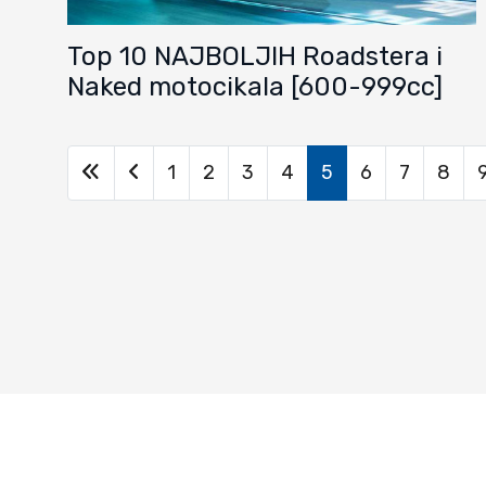
Top 10 NAJBOLJIH Roadstera i
Naked motocikala [600-999cc]
1
2
3
4
5
6
7
8