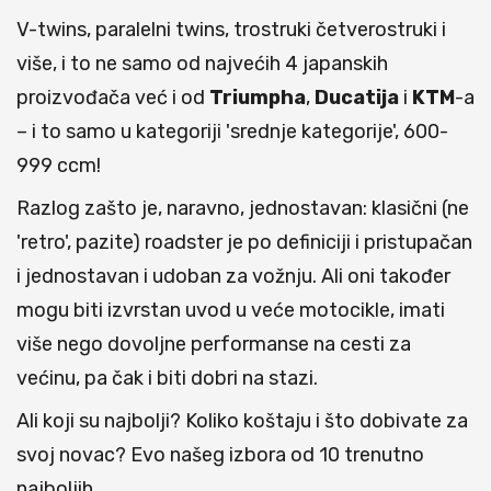
V-twins, paralelni twins, trostruki četverostruki i
više, i to ne samo od najvećih 4 japanskih
proizvođača već i od
Triumpha
,
Ducatija
i
KTM
-a
– i to samo u kategoriji 'srednje kategorije', 600-
999 ccm!
Razlog zašto je, naravno, jednostavan: klasični (ne
'retro', pazite) roadster je po definiciji i pristupačan
i jednostavan i udoban za vožnju. Ali oni također
mogu biti izvrstan uvod u veće motocikle, imati
više nego dovoljne performanse na cesti za
većinu, pa čak i biti dobri na stazi.
Ali koji su najbolji? Koliko koštaju i što dobivate za
svoj novac? Evo našeg izbora od 10 trenutno
najboljih…