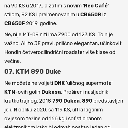
na 90 KS u 2017., a zatim s novim '
Neo Café
'
stilom, 92 KS i preimenovanim u
CB650R
iz
CB650F
2019. godine.
Ne, nije MT-09 niti ima Z900 od 123 KS. To nije
važno. Ali to JE pravi, prilično elegantan, učinkovit
Hondin četverocilindrični roadster više klase od
većine.
07. KTM 890 Duke
Ne možete ne voljeti
DNK
'uličnog supermota'
KTM
-ovih golih
Dukesa
. Prošireni nasljednik
kratkotrajnog, 2018
790
Dukea
,
890
predstavljen
je u
R
obliku 2020. sa 119 KS, ultra laganim
ovjesom težine od 166 kg i sofisticiranom
elektronikom kako bi odmah postao jedan od