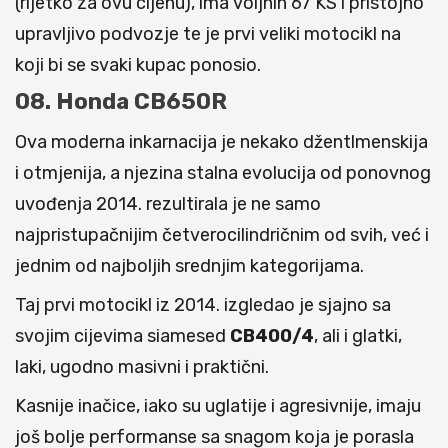
(rijetko za ovu cijenu), ima voljnih 67 KS i pristojno
upravljivo podvozje te je prvi veliki motocikl na
koji bi se svaki kupac ponosio.
08. Honda CB650R
Ova moderna inkarnacija je nekako džentlmenskija
i otmjenija, a njezina stalna evolucija od ponovnog
uvođenja 2014. rezultirala je ne samo
najpristupačnijim četverocilindričnim od svih, već i
jednim od najboljih srednjim kategorijama.
Taj prvi motocikl iz 2014. izgledao je sjajno sa
svojim cijevima siamesed
CB400/4
, ali i glatki,
laki, ugodno masivni i praktični.
Kasnije inačice, iako su uglatije i agresivnije, imaju
još bolje performanse sa snagom koja je porasla