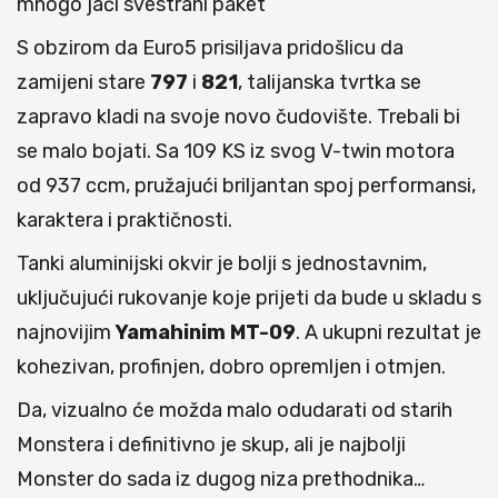
mnogo jači svestrani paket
S obzirom da Euro5 prisiljava pridošlicu da
zamijeni stare
797
i
821
, talijanska tvrtka se
zapravo kladi na svoje novo čudovište. Trebali bi
se malo bojati. Sa 109 KS iz svog V-twin motora
od 937 ccm, pružajući briljantan spoj performansi,
karaktera i praktičnosti.
Tanki aluminijski okvir je bolji s jednostavnim,
uključujući rukovanje koje prijeti da bude u skladu s
najnovijim
Yamahinim MT-09
. A ukupni rezultat je
kohezivan, profinjen, dobro opremljen i otmjen.
Da, vizualno će možda malo odudarati od starih
Monstera i definitivno je skup, ali je najbolji
Monster do sada iz dugog niza prethodnika…