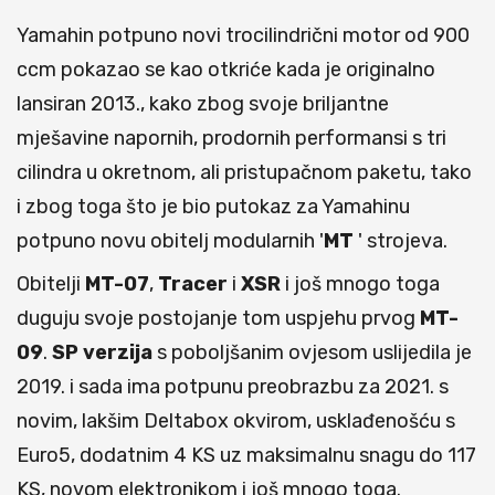
Yamahin potpuno novi trocilindrični motor od 900
ccm pokazao se kao otkriće kada je originalno
lansiran 2013., kako zbog svoje briljantne
mješavine napornih, prodornih performansi s tri
cilindra u okretnom, ali pristupačnom paketu, tako
i zbog toga što je bio putokaz za Yamahinu
potpuno novu obitelj modularnih '
MT
' strojeva.
Obitelji
MT-07
,
Tracer
i
XSR
i još mnogo toga
duguju svoje postojanje tom uspjehu prvog
MT-
09
.
SP
verzija
s poboljšanim ovjesom uslijedila je
2019. i sada ima potpunu preobrazbu za 2021. s
novim, lakšim Deltabox okvirom, usklađenošću s
Euro5, dodatnim 4 KS uz maksimalnu snagu do 117
KS, novom elektronikom i još mnogo toga.