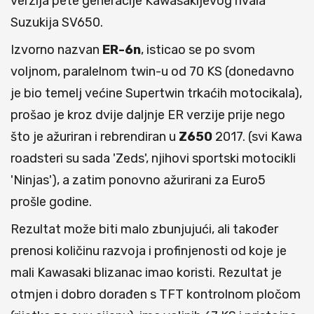
verzija pete generacije Kawasakijevog rivala
Suzukija SV650.
Izvorno nazvan
ER-6n
, isticao se po svom
voljnom, paralelnom twin-u od 70 KS (donedavno
je bio temelj većine Supertwin trkaćih motocikala),
prošao je kroz dvije daljnje ER verzije prije nego
što je ažuriran i rebrendiran u
Z650
2017. (svi Kawa
roadsteri su sada 'Zeds', njihovi sportski motocikli
'Ninjas'), a zatim ponovno ažurirani za Euro5
prošle godine.
Rezultat može biti malo zbunjujući, ali također
prenosi količinu razvoja i profinjenosti od koje je
mali Kawasaki blizanac imao koristi. Rezultat je
otmjen i dobro dorađen s TFT kontrolnom pločom