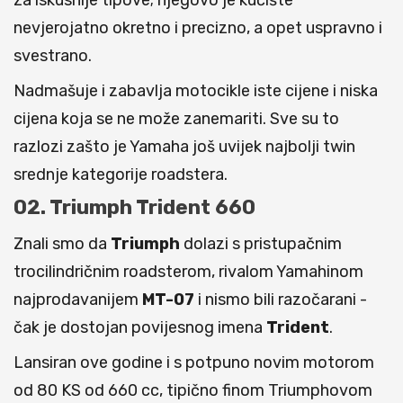
za iskusnije tipove; njegovo je kućište
nevjerojatno okretno i precizno, a opet uspravno i
svestrano.
Nadmašuje i zabavlja motocikle iste cijene i niska
cijena koja se ne može zanemariti. Sve su to
razlozi zašto je Yamaha još uvijek najbolji twin
srednje kategorije roadstera.
02. Triumph Trident 660
Znali smo da
Triumph
dolazi s pristupačnim
trocilindričnim roadsterom, rivalom Yamahinom
najprodavanijem
MT-07
i nismo bili razočarani -
čak je dostojan povijesnog imena
Trident
.
Lansiran ove godine i s potpuno novim motorom
od 80 KS od 660 cc, tipično finom Triumphovom