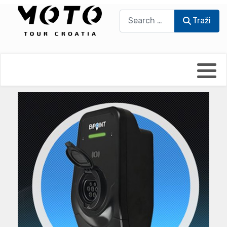
Traži
Traži
Bikers world
Berti Džidić - Desmo
Video blog
Damir Pritišanac - Prile
UmPaDrum
Damir Žerić - ELPASSO
Moto servisi
Dario Dinter - Moto TOZ
Impressum
Igor Kreč - UmPaDrum
Moto putopisi
Igor Kukec Brmbi
Vikend vožnje
Slaven Gajdek