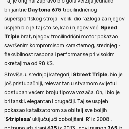
Taj je original zapravo bio gola verzija jednako
briljantne
Daytona
675
trocilindričnog
supersportskog stroja i veliki dio razloga za njegov
uspjeh bio je taj što se, kao i njegov veći
Speed
Triple
brat, njegov trocilindrični motor pokazao
savršenim kompromisom karakternog, srednjeg -
fleksibilnost raspona i performanse pri visokim
okretajima od 98 KS.
Štoviše, u srednjoj kategoriji
Street
Triple
, bio je
još pristupačniji, relevantan u stvarnom svijetu i
dostupan većem broju tipova vozača. Oh, i bio je
britanski, elegantan i drugačiji. Taj se uspjeh
pokazao katalizatorom za obitelj sve boljih
'
Striplesa
' uključujući poboljšani '
R
' iz 2008.,
potpuno ažurirani
675
iz 2013., novi raspon
765
iz