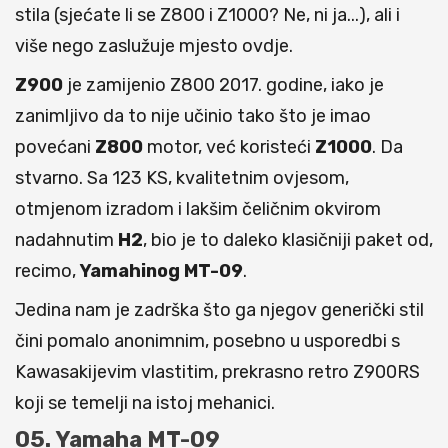
stila (sjećate li se Z800 i Z1000? Ne, ni ja...), ali i
više nego zaslužuje mjesto ovdje.
Z900
je zamijenio Z800 2017. godine, iako je
zanimljivo da to nije učinio tako što je imao
povećani
Z800
motor, već koristeći
Z1000
. Da
stvarno. Sa 123 KS, kvalitetnim ovjesom,
otmjenom izradom i lakšim čeličnim okvirom
nadahnutim
H2
, bio je to daleko klasičniji paket od,
recimo,
Yamahinog
MT-09
.
Jedina nam je zadrška što ga njegov generički stil
čini pomalo anonimnim, posebno u usporedbi s
Kawasakijevim vlastitim, prekrasno retro Z900RS
koji se temelji na istoj mehanici.
05. Yamaha MT-09