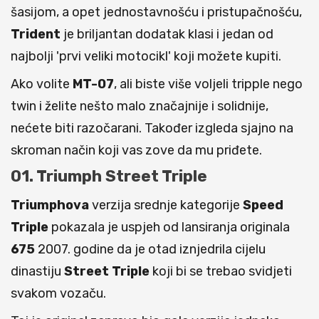
šasijom, a opet jednostavnošću i pristupačnošću,
Trident
je briljantan dodatak klasi i jedan od
najbolji 'prvi veliki motocikl' koji možete kupiti.
Ako volite
MT-07
, ali biste više voljeli tripple nego
twin i želite nešto malo značajnije i solidnije,
nećete biti razočarani. Također izgleda sjajno na
skroman način koji vas zove da mu priđete.
01. Triumph Street Triple
Triumphova
verzija srednje kategorije
Speed
Triple
pokazala je uspjeh od lansiranja originala
675
2007. godine da je otad iznjedrila cijelu
dinastiju
Street
Triple
koji bi se trebao svidjeti
svakom vozaču.