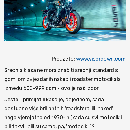
Preuzeto:
www.visordown.com
Srednja klasa ne mora značiti srednji standard s
gomilom zvjezdanih naked i roadster motocikala
između 600-999 ccm - ovo je naš izbor.
Jeste li primijetili kako je, odjednom, sada
dostupno više briljantnih 'roadstera' ili 'naked'
nego vjerojatno od 1970-ih (kada su svi motocikli
bili takvi i bili su samo, pa, 'motocikli)?