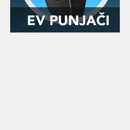
Zanimljivost
MTC - Moto Tour Croatia
Najave i noviteti
Savjeti i preporuke