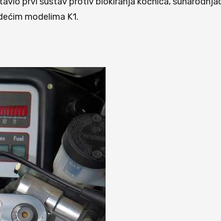
vio prvi sustav protiv blokiranja kočnica, sunarodnja
odećim modelima K1.