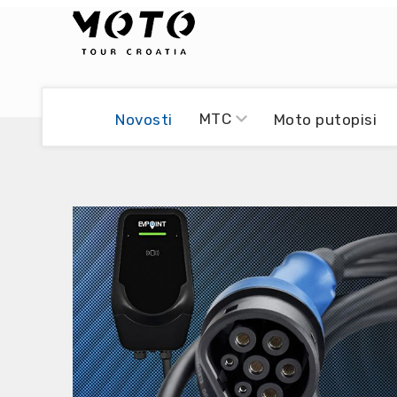
Bikers world
Berti Džidić - Desmo
MTC
Novosti
Moto putopisi
Video blog
Damir Pritišanac - Prile
UmPaDrum
Damir Žerić - ELPASSO
Moto servisi
Dario Dinter - Moto TOZ
Impressum
Igor Kreč - UmPaDrum
Moto putopisi
Igor Kukec Brmbi
Vikend vožnje
Slaven Gajdek