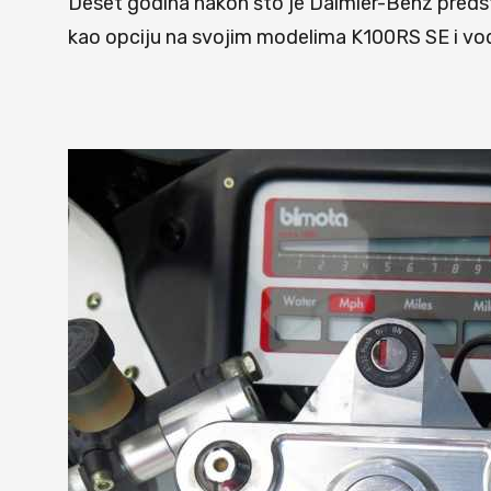
Deset godina nakon što je Daimler-Benz predsta
kao opciju na svojim modelima K100RS SE i v