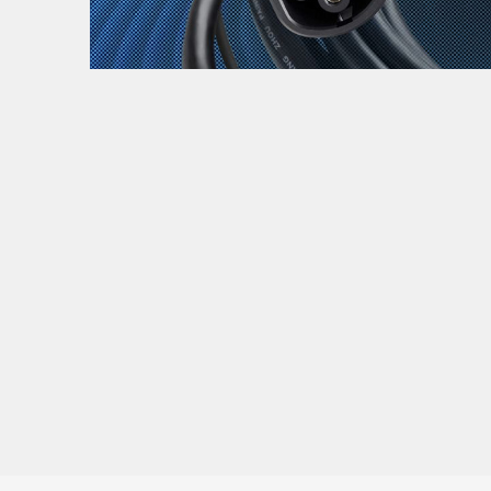
Zanimljivost
MTC - Moto Tour Croatia
Najave i noviteti
Savjeti i preporuke