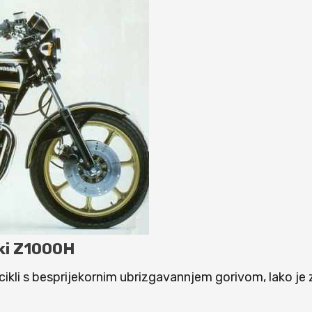
aki Z1000H
i s besprijekornim ubrizgavannjem gorivom, lako je zab