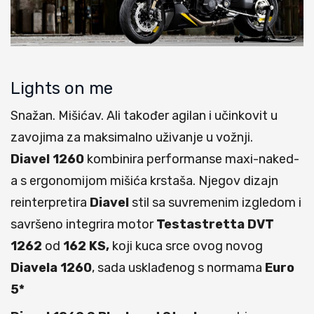
Lights on me
Snažan. Mišićav. Ali također agilan i učinkovit u
zavojima za maksimalno uživanje u vožnji.
Diavel 1260
kombinira performanse maxi-naked-
a s ergonomijom mišića krstaša. Njegov dizajn
reinterpretira
Diavel
stil sa suvremenim izgledom i
savršeno integrira motor
Testastretta DVT
1262
od
162 KS,
koji kuca srce ovog novog
Diavela 1260
, sada usklađenog s normama
Euro
5*