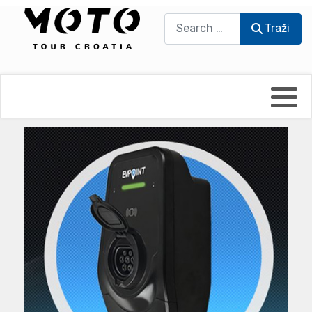
Traži
Traži
Bikers world
Berti Džidić - Desmo
Video blog
Damir Pritišanac - Prile
UmPaDrum
Damir Žerić - ELPASSO
Moto servisi
Dario Dinter - Moto TOZ
Impressum
Igor Kreč - UmPaDrum
Moto putopisi
Igor Kukec Brmbi
Vikend vožnje
Slaven Gajdek