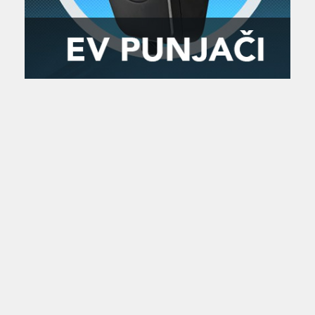
Zanimljivost
MTC - Moto Tour Croatia
Najave i noviteti
Savjeti i preporuke