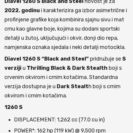
Diavel 1260 S Black and Steel
novost je za
2022. godinu
i karakterizira ga izbor asimetrične i
profinjene grafike koja kombinira sjajnu sivu i mat
crnu kao glavne boje, kojima su dodani sportski
detalji u žutoj, uključujući i okvir, donji dio repa,
namjenska oznaka sjedala i neki detalji motocikla.
Diavel 1260 S “Black and Steel”
pridružuje se
S
verziji
u
Thrilling Black & Dark Stealth
boji s
crvenim okvirom i crnim kotačima. Standardna
verzija dostupna je u
Dark Stealt
h boji s crnim
okvirom i crnim kotačima.
1260 S
DISPLACEMENT: 1,262 cc (77.0 cu in)
POWER*: 162 hp (119 kW) @ 9,500 rpm