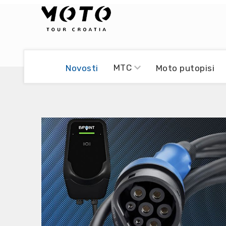
Bikers world
Berti Džidić - Desmo
MTC
Novosti
Moto putopisi
Video blog
Damir Pritišanac - Prile
UmPaDrum
Damir Žerić - ELPASSO
Moto servisi
Dario Dinter - Moto TOZ
Impressum
Igor Kreč - UmPaDrum
Moto putopisi
Igor Kukec Brmbi
Vikend vožnje
Slaven Gajdek