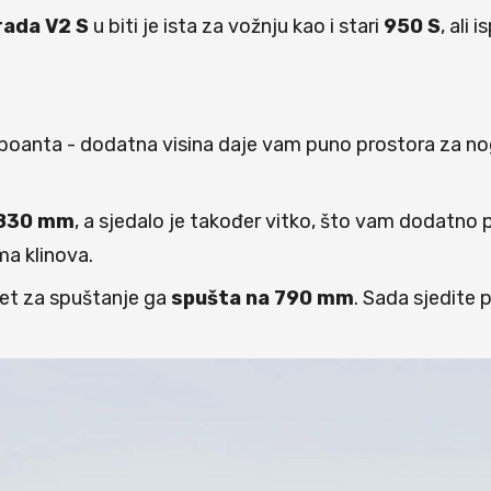
rada V2 S
u biti je ista za vožnju kao i stari
950 S
, ali 
la poanta - dodatna visina daje vam puno prostora za nog
 830 mm
, a sjedalo je također vitko, što vam dodatno
ma klinova.
let za spuštanje ga
spušta na 790 mm
. Sada sjedite p