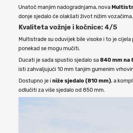
Unatoč manjim nadogradnjama, nova
Multist
donje sjedalo će olakšati život nižim vozačima.
Kvaliteta vožnje i kočnice: 4/5
Multistrade su oduvijek bile visoke i to je cije
ponekad se mogu mučiti.
Ducati je sada spustio sjedalo sa
840 mm na
isti zahvaljujući 10 mm tanjim gumenim vrhovi
Dostupno je i
niže sjedalo (810 mm)
, a komp
odlučiti za više sjedalo od 850 mm.