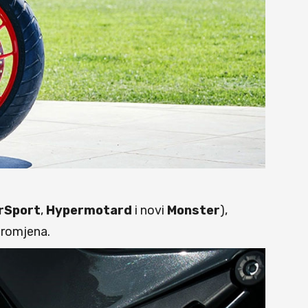
rSport
,
Hypermotard
i novi
Monster
),
promjena.