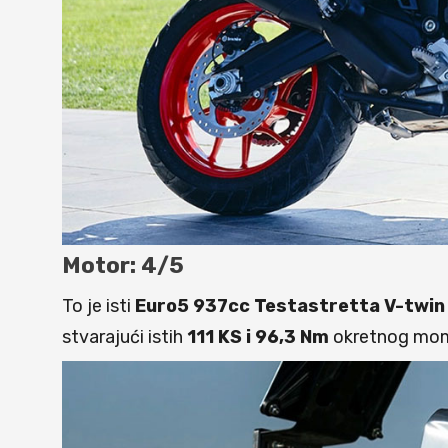
Motor: 4/5
To je isti
Euro5 937cc
Testastretta V-twin
stvarajući istih
111 KS i 96,3 Nm
okretnog mome