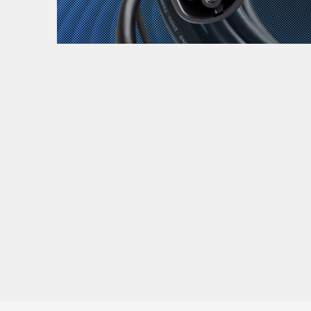
Zanimljivost
MTC - Moto Tour Croatia
Najave i noviteti
Savjeti i preporuke