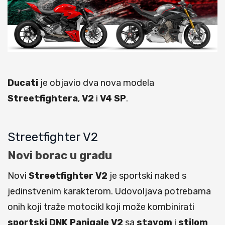
Ducati
je objavio dva nova modela
Streetfightera
,
V2
i
V4 SP
.
Streetfighter V2
Novi borac u gradu
Novi
Streetfighter V2
je sportski naked s
jedinstvenim karakterom. Udovoljava potrebama
onih koji traže motocikl koji može kombinirati
sportski DNK Panigale V2
sa
stavom
i
stilom