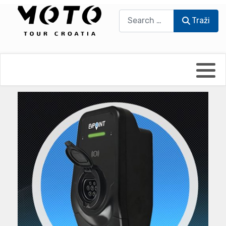
Traži
Traži
Bikers world
Berti Džidić - Desmo
Video blog
Damir Pritišanac - Prile
UmPaDrum
Damir Žerić - ELPASSO
Moto servisi
Dario Dinter - Moto TOZ
Impressum
Igor Kreč - UmPaDrum
Moto putopisi
Igor Kukec Brmbi
Vikend vožnje
Slaven Gajdek