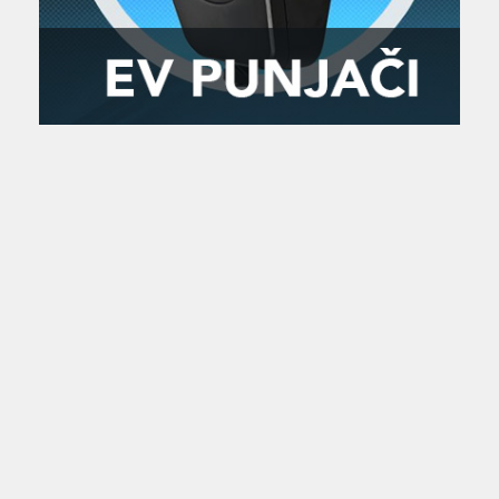
Zanimljivost
MTC - Moto Tour Croatia
Najave i noviteti
Savjeti i preporuke