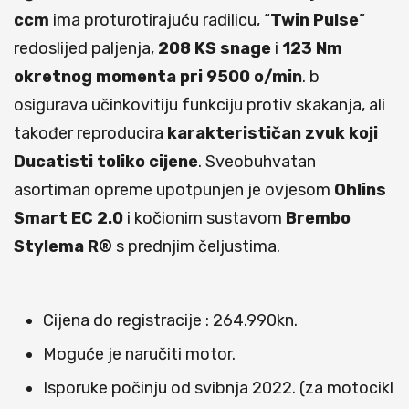
ccm
ima proturotirajuću radilicu, “
Twin Pulse
”
redoslijed paljenja,
208 KS snage
i
123 Nm
okretnog momenta pri 9500 o/min
. b
osigurava učinkovitiju funkciju protiv skakanja, ali
također reproducira
karakterističan zvuk koji
Ducatisti toliko cijene
. Sveobuhvatan
asortiman opreme upotpunjen je ovjesom
Ohlins
Smart EC 2.0
i kočionim sustavom
Brembo
Stylema R®
s prednjim čeljustima.
Cijena do registracije : 264.990kn.
Moguće je naručiti motor.
Isporuke počinju od svibnja 2022. (za motocikl