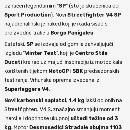
označen legendarnim "
SP
" (što je skraćenica od
Sport Production
). Novi
Streetfighter V4 SP
najadrenalinski je naked koji je ikada sišao s
proizvodne trake u
Borgo Panigaleu
.
Estetski,
SP
se izdvaja od gomile zahvaljujući
izgledu "
Winter Test
", koji je
Centro Stile
Ducati
kreirao uzimajući inspiraciju iz motocikala
korištenih tijekom
MotoGP
i
SBK
predsezonskih
testiranja. Vrhunska oprema izvedena iz
Superleggere V4
.
Novi karbonski naplatci, 1,4 kg
lakši od onih na
Streetfighteru V4 S, značajno smanjuju moment
inercije i doprinose ukupnoj
uštedi težine od 3
kg
. Motor
Desmosedici
Stradale
obujma
1103