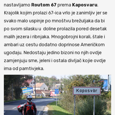
nastavljamo
Routom
67
prema
Kaposvaru
.
Krajolik kojim prolazi 67-ica vrlo je zanimljiv jer se
svako malo uspinje po mnoštvu brežuljaka da bi
po svom silasku u doline prolazila pored desetak
malih jezera i ribnjaka. Mnogobrojni korali, štale i
ambari uz cestu dodatno doprinose Američkom
ugođaju. Nedostaju jedino bizoni no njih ovdje
zamjenjuju srne, jeleni i ostala divljač kojie ovdje
ima od pamtivjeka.