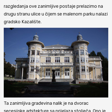
razgledanja ove zanimljive postaje prelazimo na
drugu stranu ulice u čijem se malenom parku nalazi
gradsko Kazalište.
Ta zanimljiva građevina nalik je na dvorac
secesijske arhitekture sa prijelaza stolječa. Ono je