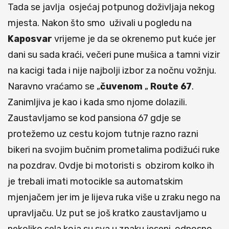
Tada se javlja osjećaj potpunog doživljaja nekog
mjesta. Nakon što smo uživali u pogledu na
Kaposvar
vrijeme je da se okrenemo put kuće jer
dani su sada kraći, večeri pune mušica a tamni vizir
na kacigi tada i nije najbolji izbor za nočnu vožnju.
Naravno vraćamo se „
čuvenom
„
Route
67
.
Zanimljiva je kao i kada smo njome dolazili.
Zaustavljamo se kod pansiona 67 gdje se
protežemo uz cestu kojom tutnje razno razni
bikeri na svojim bučnim prometalima podižući ruke
na pozdrav. Ovdje bi motoristi s obzirom kolko ih
je trebali imati motocikle sa automatskim
mjenjačem jer im je lijeva ruka više u zraku nego na
upravljaču. Uz put se još kratko zaustavljamo u