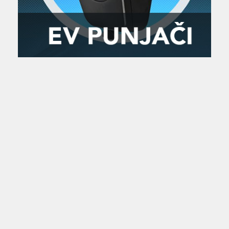
Zanimljivost
MTC - Moto Tour Croatia
Najave i noviteti
Savjeti i preporuke