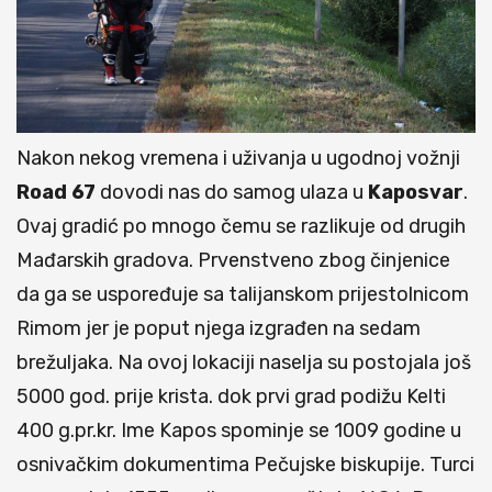
Nakon nekog vremena i uživanja u ugodnoj vožnji
Road
67
dovodi nas do samog ulaza u
Kaposvar
.
Ovaj gradić po mnogo čemu se razlikuje od drugih
Mađarskih gradova. Prvenstveno zbog činjenice
da ga se uspoređuje sa talijanskom prijestolnicom
Rimom jer je poput njega izgrađen na sedam
brežuljaka. Na ovoj lokaciji naselja su postojala još
5000 god. prije krista. dok prvi grad podižu Kelti
400 g.pr.kr. Ime Kapos spominje se 1009 godine u
osnivačkim dokumentima Pečujske biskupije. Turci