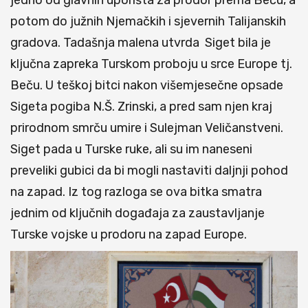
jedno od glavnih uporišta za prodor prema Beču, a
potom do južnih Njemačkih i sjevernih Talijanskih
gradova. Tadašnja malena utvrda Siget bila je
ključna zapreka Turskom proboju u srce Europe tj.
Beču. U teškoj bitci nakon višemjesečne opsade
Sigeta pogiba N.Š. Zrinski, a pred sam njen kraj
prirodnom smrču umire i Sulejman Veličanstveni.
Siget pada u Turske ruke, ali su im naneseni
preveliki gubici da bi mogli nastaviti daljnji pohod
na zapad. Iz tog razloga se ova bitka smatra
jednim od ključnih događaja za zaustavljanje
Turske vojske u prodoru na zapad Europe.