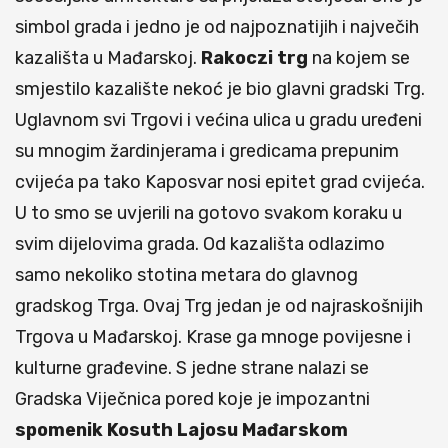
simbol grada i jedno je od najpoznatijih i največih
kazališta u Mađarskoj.
Rakoczi
trg
na kojem se
smjestilo kazalište nekoć je bio glavni gradski Trg.
Uglavnom svi Trgovi i većina ulica u gradu uređeni
su mnogim žardinjerama i gredicama prepunim
cvijeća pa tako Kaposvar nosi epitet grad cvijeća.
U to smo se uvjerili na gotovo svakom koraku u
svim dijelovima grada. Od kazališta odlazimo
samo nekoliko stotina metara do glavnog
gradskog Trga. Ovaj Trg jedan je od najraskošnijih
Trgova u Mađarskoj. Krase ga mnoge povijesne i
kulturne građevine. S jedne strane nalazi se
Gradska Viječnica pored koje je impozantni
spomenik
Kosuth
Lajosu
Mađarskom