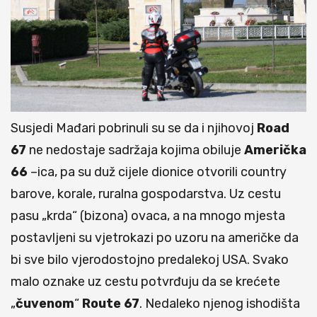
Susjedi Mađari pobrinuli su se da i njihovoj
Road
67
ne nedostaje sadržaja kojima obiluje
Američka
66
–ica, pa su duž cijele dionice otvorili country
barove, korale, ruralna gospodarstva. Uz cestu
pasu „krda“ (bizona) ovaca, a na mnogo mjesta
postavljeni su vjetrokazi po uzoru na američke da
bi sve bilo vjerodostojno predalekoj USA. Svako
malo oznake uz cestu potvrđuju da se krećete
„
čuvenom
“
Route
67
. Nedaleko njenog ishodišta