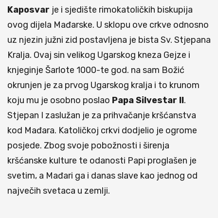
Kaposvar
je i sjedište rimokatoličkih biskupija
ovog dijela Mađarske. U sklopu ove crkve odnosno
uz njezin južni zid postavljena je bista Sv. Stjepana
Kralja. Ovaj sin velikog Ugarskog kneza Gejze i
knjeginje Šarlote 1000-te god. na sam Božić
okrunjen je za prvog Ugarskog kralja i to krunom
koju mu je osobno poslao
Papa
Silvestar
II
.
Stjepan I zaslužan je za prihvačanje kršćanstva
kod Mađara. Katoličkoj crkvi dodjelio je ogrome
posjede. Zbog svoje pobožnosti i širenja
kršćanske kulture te odanosti Papi proglašen je
svetim, a Mađari ga i danas slave kao jednog od
največih svetaca u zemlji.