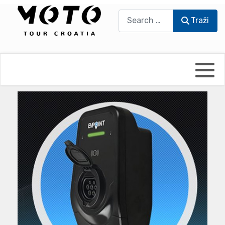
Traži
Traži
Bikers world
Berti Džidić - Desmo
Video blog
Damir Pritišanac - Prile
UmPaDrum
Damir Žerić - ELPASSO
Moto servisi
Dario Dinter - Moto TOZ
Impressum
Igor Kreč - UmPaDrum
Moto putopisi
Igor Kukec Brmbi
Vikend vožnje
Slaven Gajdek