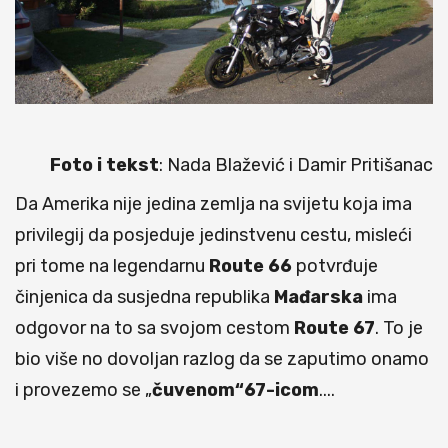
Foto i tekst
: Nada Blažević i Damir Pritišanac
Da Amerika nije jedina zemlja na svijetu koja ima
privilegij da posjeduje jedinstvenu cestu, misleći
pri tome na legendarnu
Route 66
potvrđuje
činjenica da susjedna republika
Mađarska
ima
odgovor na to sa svojom cestom
Route
67
. To je
bio više no dovoljan razlog da se zaputimo onamo
i provezemo se „
čuvenom“67-icom
....