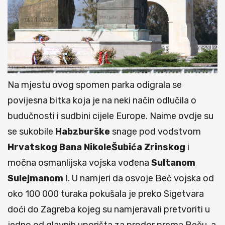
Na mjestu ovog spomen parka odigrala se
povijesna bitka koja je na neki način odlučila o
budučnosti i sudbini cijele Europe. Naime ovdje su
se sukobile
Habzburške
snage pod vodstvom
Hrvatskog
Bana
NikoleŠubića
Zrinskog
i
močna osmanlijska vojska vođena
Sultanom
Sulejmanom
I. U namjeri da osvoje Beč vojska od
oko 100 000 turaka pokušala je preko Sigetvara
doći do Zagreba kojeg su namjeravali pretvoriti u