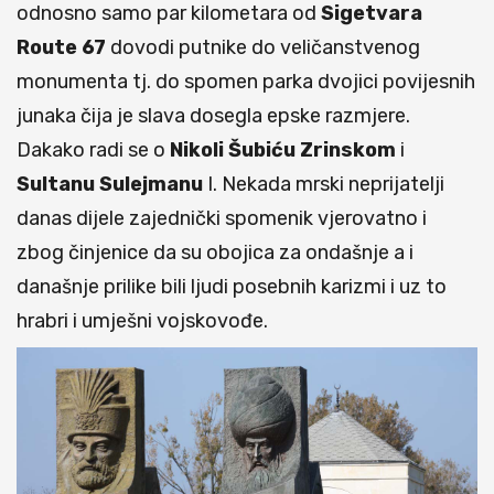
odnosno samo par kilometara od
Sigetvara
Route
67
dovodi putnike do veličanstvenog
monumenta tj. do spomen parka dvojici povijesnih
junaka čija je slava dosegla epske razmjere.
Dakako radi se o
Nikoli
Šubiću
Zrinskom
i
Sultanu
Sulejmanu
I. Nekada mrski neprijatelji
danas dijele zajednički spomenik vjerovatno i
zbog činjenice da su obojica za ondašnje a i
današnje prilike bili ljudi posebnih karizmi i uz to
hrabri i umješni vojskovođe.