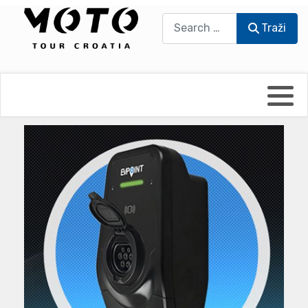
Traži
Traži
Bikers world
Berti Džidić - Desmo
Video blog
Damir Pritišanac - Prile
UmPaDrum
Damir Žerić - ELPASSO
Moto servisi
Dario Dinter - Moto TOZ
Impressum
Igor Kreč - UmPaDrum
Moto putopisi
Igor Kukec Brmbi
Vikend vožnje
Slaven Gajdek