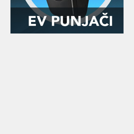
Zanimljivost
MTC - Moto Tour Croatia
Najave i noviteti
Savjeti i preporuke