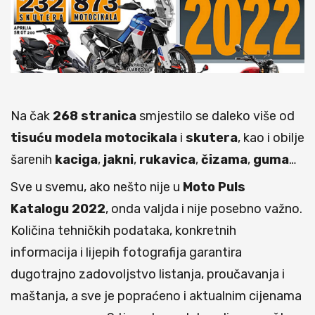
Na čak
268
stranica
smjestilo se daleko više od
tisuću
modela
motocikala
i
skutera
, kao i obilje
šarenih
kaciga
,
jakni
,
rukavica
,
čizama
,
guma
…
Sve u svemu, ako nešto nije u
Moto
Puls
Katalogu
2022
, onda valjda i nije posebno važno.
Količina tehničkih podataka, konkretnih
informacija i lijepih fotografija garantira
dugotrajno zadovoljstvo listanja, proučavanja i
maštanja, a sve je popraćeno i aktualnim cijenama