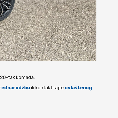
š 20-tak komada.
rednarudžbu
ili kontaktirajte
ovlaštenog