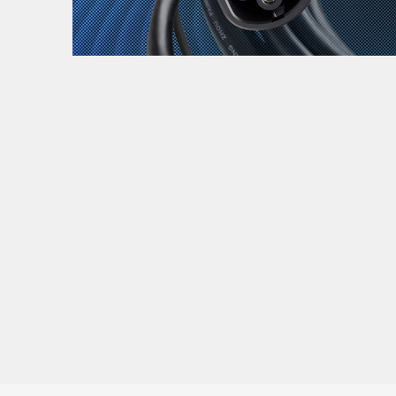
Zanimljivost
MTC - Moto Tour Croatia
Najave i noviteti
Savjeti i preporuke