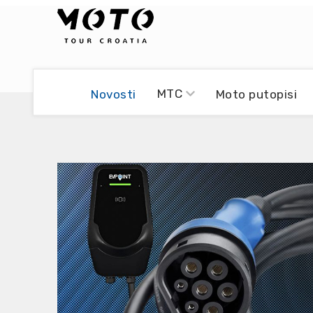
Bikers world
Berti Džidić - Desmo
MTC
Novosti
Moto putopisi
Video blog
Damir Pritišanac - Prile
UmPaDrum
Damir Žerić - ELPASSO
Moto servisi
Dario Dinter - Moto TOZ
Impressum
Igor Kreč - UmPaDrum
Moto putopisi
Igor Kukec Brmbi
Vikend vožnje
Slaven Gajdek