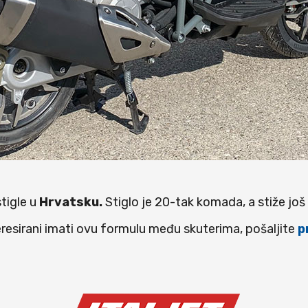
tigle u
Hrvatsku.
Stiglo je 20-tak komada, a stiže jo
eresirani imati ovu formulu među skuterima, pošaljite
p