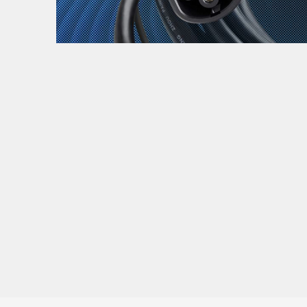
Zanimljivost
MTC - Moto Tour Croatia
Najave i noviteti
Savjeti i preporuke