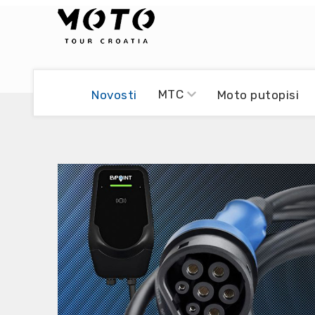
Bikers world
Berti Džidić - Desmo
MTC
Novosti
Moto putopisi
Video blog
Damir Pritišanac - Prile
UmPaDrum
Damir Žerić - ELPASSO
Moto servisi
Dario Dinter - Moto TOZ
Impressum
Igor Kreč - UmPaDrum
Moto putopisi
Igor Kukec Brmbi
Vikend vožnje
Slaven Gajdek