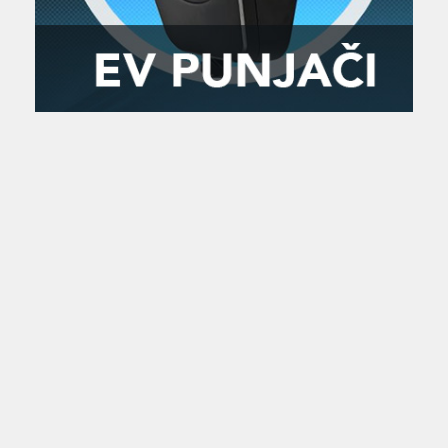
Zanimljivost
MTC - Moto Tour Croatia
Najave i noviteti
Savjeti i preporuke