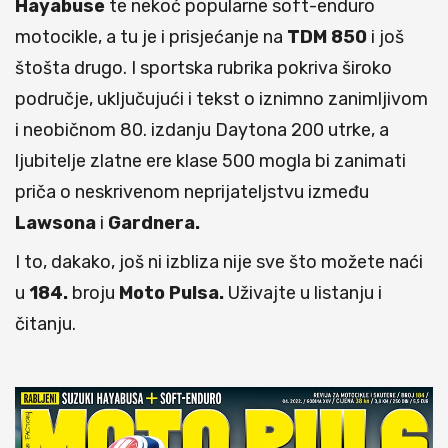
Hayabuse
te nekoć popularne soft-enduro
motocikle, a tu je i prisjećanje na
TDM 850
i još
štošta drugo. I sportska rubrika pokriva široko
područje, uključujući i tekst o iznimno zanimljivom
i neobičnom 80. izdanju Daytona 200 utrke, a
ljubitelje zlatne ere klase 500 mogla bi zanimati
priča o neskrivenom neprijateljstvu između
Lawsona
i
Gardnera.
I to, dakako, još ni izbliza nije sve što možete naći
u
184.
broju
Moto Pulsa.
Uživajte u listanju i
čitanju.