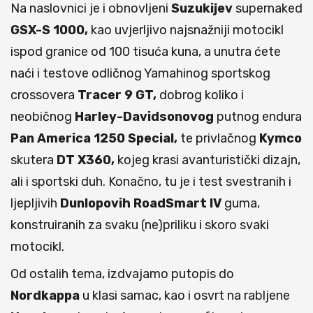
Na naslovnici je i obnovljeni
Suzukijev
supernaked
GSX-S 1000,
kao uvjerljivo najsnažniji motocikl
ispod granice od 100 tisuća kuna, a unutra ćete
naći i testove odličnog Yamahinog sportskog
crossovera
Tracer
9 GT,
dobrog koliko i
neobičnog
Harley-Davidsonovog
putnog endura
Pan America 1250 Special,
te privlačnog
Kymco
skutera
DT X360,
kojeg krasi avanturistički dizajn,
ali i sportski duh. Konačno, tu je i test svestranih i
ljepljivih
Dunlopovih RoadSmart IV
guma,
konstruiranih za svaku (ne)priliku i skoro svaki
motocikl.
Od ostalih tema, izdvajamo putopis do
Nordkappa
u klasi samac, kao i osvrt na rabljene