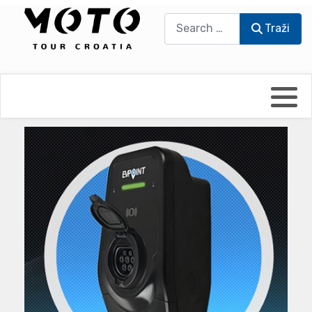
Traži
Traži
Bikers world
Berti Džidić - Desmo
Video blog
Damir Pritišanac - Prile
UmPaDrum
Damir Žerić - ELPASSO
Moto servisi
Dario Dinter - Moto TOZ
Impressum
Igor Kreč - UmPaDrum
Moto putopisi
Igor Kukec Brmbi
Vikend vožnje
Slaven Gajdek