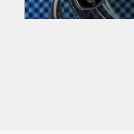
Zanimljivost
MTC - Moto Tour Croatia
Najave i noviteti
Savjeti i preporuke