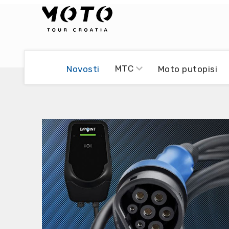
Bikers world
Berti Džidić - Desmo
MTC
Novosti
Moto putopisi
Video blog
Damir Pritišanac - Prile
UmPaDrum
Damir Žerić - ELPASSO
Moto servisi
Dario Dinter - Moto TOZ
Impressum
Igor Kreč - UmPaDrum
Moto putopisi
Igor Kukec Brmbi
Vikend vožnje
Slaven Gajdek