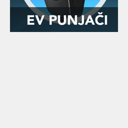
Zanimljivost
MTC - Moto Tour Croatia
Najave i noviteti
Savjeti i preporuke