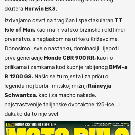
skutera
Horwin EK3.
Izdvajamo osvrt na tragičan i spektakularan
TT
Isle of Man,
kao i na hrvatsko brzinsko i oldtimer
prvenstvo, s naglaskom na utrke u Križevcima.
Donosimo i sve o nastanku, dominaciji i ljepoti
prve generacije
Honde CBR 900 RR,
kao i o
prilikama i zamkama kod kupnje rabljenog
BMW-a
R 1200 GS.
Našlo se tu mjesta i za priču o
legendarnoj borbi i mitskoj mržnji
Raineyja
i
Schwantza,
kao i za macho nakede,
najstrastvenije talijanske dvotaktne 125-ice... I
dakako da to nije sve!