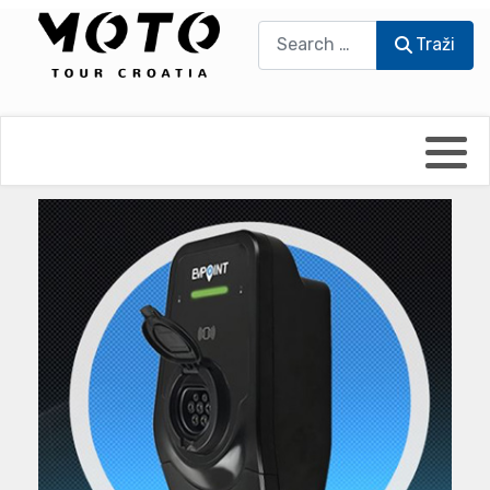
Traži
Traži
Bikers world
Berti Džidić - Desmo
Video blog
Damir Pritišanac - Prile
UmPaDrum
Damir Žerić - ELPASSO
Moto servisi
Dario Dinter - Moto TOZ
Impressum
Igor Kreč - UmPaDrum
Moto putopisi
Igor Kukec Brmbi
Vikend vožnje
Slaven Gajdek