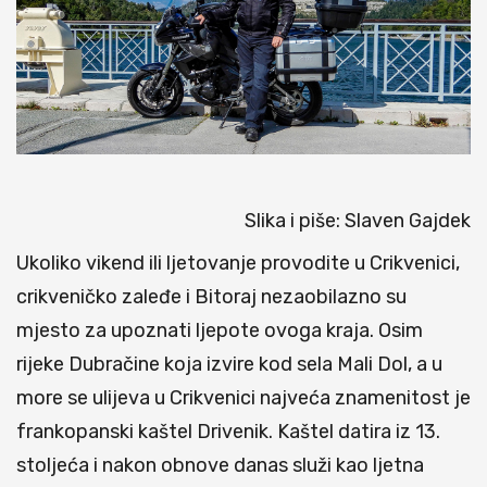
Slika i piše: Slaven Gajdek
Ukoliko vikend ili ljetovanje provodite u Crikvenici,
crikveničko zaleđe i Bitoraj nezaobilazno su
mjesto za upoznati ljepote ovoga kraja. Osim
rijeke Dubračine koja izvire kod sela Mali Dol, a u
more se ulijeva u Crikvenici najveća znamenitost je
frankopanski kaštel Drivenik. Kaštel datira iz 13.
stoljeća i nakon obnove danas služi kao ljetna