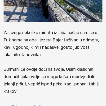
Za svega nekoliko minuta iz Liča našao sam se u
Fužinama na obali jezera Bajer i uživao u odmoru,
kavi, ugodnoj klimi i nadasve, gostoljubivosti
lokalnih stanovnika.
Gurmani će ovdje doći na svoje. Osim klasičnih
domaćih jela ovdje se mogu kušati medvjeđi ili
jelenji pršut, veprić ispod peke, kao i pohani žablji
krakovi.