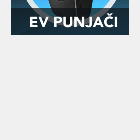
Zanimljivost
MTC - Moto Tour Croatia
Najave i noviteti
Savjeti i preporuke