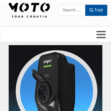
Traži
Traži
Bikers world
Berti Džidić - Desmo
Video blog
Damir Pritišanac - Prile
UmPaDrum
Damir Žerić - ELPASSO
Moto servisi
Dario Dinter - Moto TOZ
Impressum
Igor Kreč - UmPaDrum
Moto putopisi
Igor Kukec Brmbi
Vikend vožnje
Slaven Gajdek