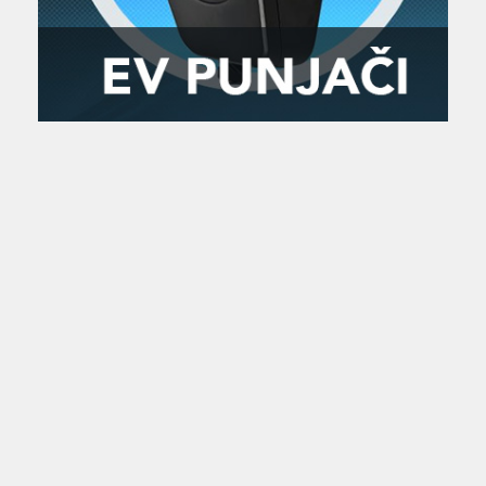
Zanimljivost
MTC - Moto Tour Croatia
Najave i noviteti
Savjeti i preporuke