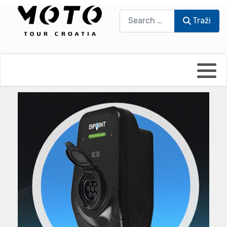
Traži
Traži
Bikers world
Berti Džidić - Desmo
Video blog
Damir Pritišanac - Prile
UmPaDrum
Damir Žerić - ELPASSO
Moto servisi
Dario Dinter - Moto TOZ
Impressum
Igor Kreč - UmPaDrum
Moto putopisi
Igor Kukec Brmbi
Vikend vožnje
Slaven Gajdek