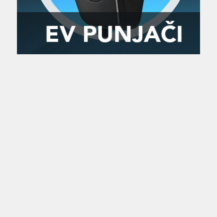
Zanimljivost
MTC - Moto Tour Croatia
Najave i noviteti
Savjeti i preporuke