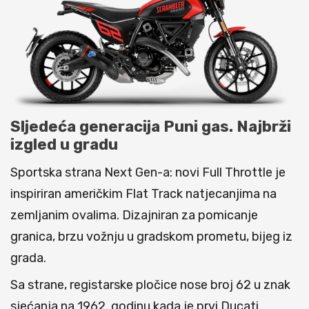
Sljedeća generacija Puni gas. Najbrži
izgled u gradu
Sportska strana Next Gen-a: novi Full Throttle je
inspiriran američkim Flat Track natjecanjima na
zemljanim ovalima. Dizajniran za pomicanje
granica, brzu vožnju u gradskom prometu, bijeg iz
grada.
Sa strane, registarske pločice nose broj 62 u znak
sjećanja na 1962. godinu kada je prvi Ducati