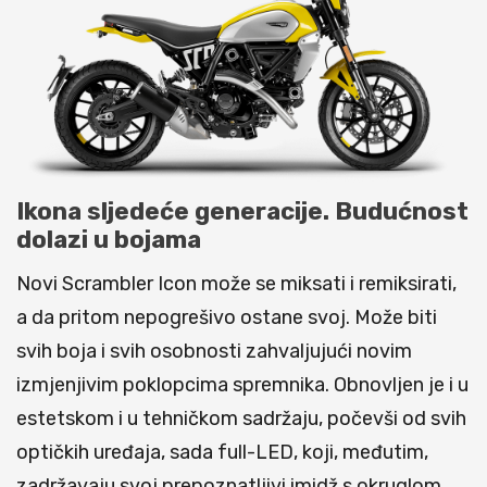
Ikona sljedeće generacije. Budućnost
dolazi u bojama
Novi Scrambler Icon može se miksati i remiksirati,
a da pritom nepogrešivo ostane svoj. Može biti
svih boja i svih osobnosti zahvaljujući novim
izmjenjivim poklopcima spremnika. Obnovljen je i u
estetskom i u tehničkom sadržaju, počevši od svih
optičkih uređaja, sada full-LED, koji, međutim,
zadržavaju svoj prepoznatljivi imidž s okruglom