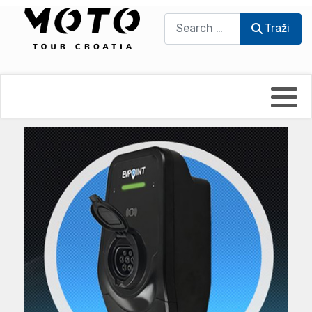
Traži
Traži
Bikers world
Berti Džidić - Desmo
Video blog
Damir Pritišanac - Prile
UmPaDrum
Damir Žerić - ELPASSO
Moto servisi
Dario Dinter - Moto TOZ
Impressum
Igor Kreč - UmPaDrum
Moto putopisi
Igor Kukec Brmbi
Vikend vožnje
Slaven Gajdek