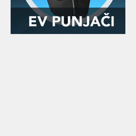
Zanimljivost
MTC - Moto Tour Croatia
Najave i noviteti
Savjeti i preporuke