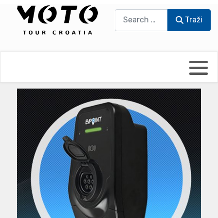
Traži
Traži
Bikers world
Berti Džidić - Desmo
Video blog
Damir Pritišanac - Prile
UmPaDrum
Damir Žerić - ELPASSO
Moto servisi
Dario Dinter - Moto TOZ
Impressum
Igor Kreč - UmPaDrum
Moto putopisi
Igor Kukec Brmbi
Vikend vožnje
Slaven Gajdek