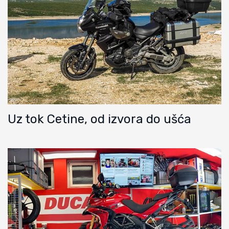
Uz tok Cetine, od izvora do ušća