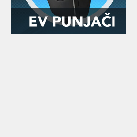
Zanimljivost
MTC - Moto Tour Croatia
Najave i noviteti
Savjeti i preporuke