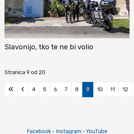
Slavonijo, tko te ne bi volio
Stranica 9 od 20
4
5
6
7
8
9
10
11
12
Facebook
-
Instagram
-
YouTube