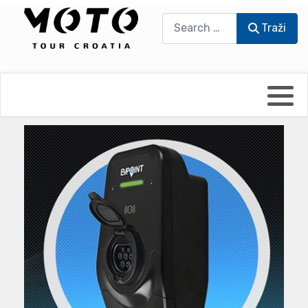
Traži
Traži
Bikers world
Berti Džidić - Desmo
Video blog
Damir Pritišanac - Prile
UmPaDrum
Damir Žerić - ELPASSO
Moto servisi
Dario Dinter - Moto TOZ
Impressum
Igor Kreč - UmPaDrum
Moto putopisi
Igor Kukec Brmbi
Vikend vožnje
Slaven Gajdek