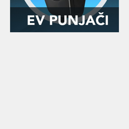
Zanimljivost
MTC - Moto Tour Croatia
Najave i noviteti
Savjeti i preporuke