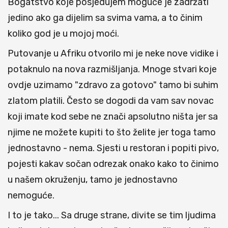
Bogatstvo koje posjedujem mogu
će je zadržati
jedino ako ga dijelim sa svima vama, a to činim
koliko god je u mojoj moći.
Putovanje u Afriku otvorilo mi je neke nove vidike i
potaknulo na nova razmišljanja. Mnoge stvari koje
ovdje uzimamo "zdravo za gotovo" tamo bi suhim
zlatom platili. Često se dogodi da vam sav novac
koji imate kod sebe ne znači apsolutno ništa jer sa
njime ne možete kupiti to što želite jer toga tamo
jednostavno - nema. Sjesti u restoran i popiti pivo,
pojesti kakav sočan odrezak onako kako to činimo
u našem okruženju, tamo je jednostavno
nemoguće.
I to je tako... Sa druge strane, divite se tim ljudima