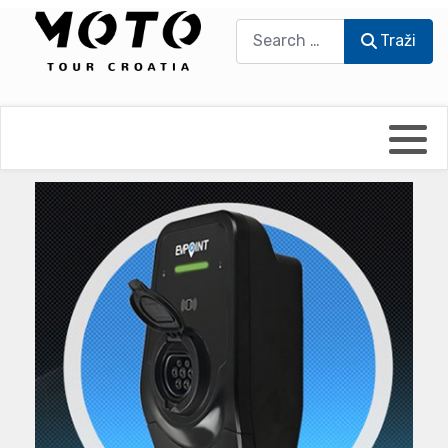
Traži
Traži
Bikers world
Berti Džidić - Desmo
Video blog
Damir Pritišanac - Prile
UmPaDrum
Damir Žerić - ELPASSO
Moto servisi
Dario Dinter - Moto TOZ
Impressum
Igor Kreč - UmPaDrum
Moto putopisi
Igor Kukec Brmbi
Vikend vožnje
Slaven Gajdek