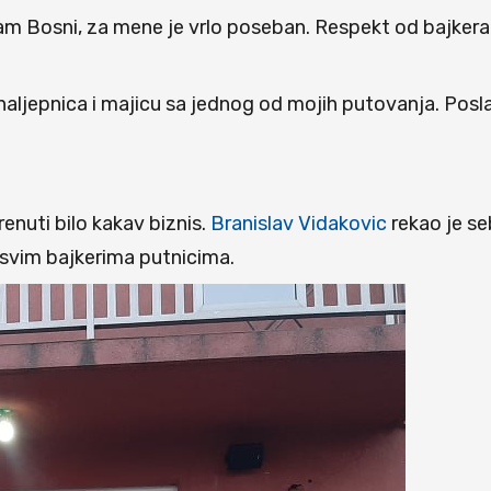
 nam Bosni, za mene je vrlo poseban. Respekt od bajker
 naljepnica i majicu sa jednog od mojih putovanja. Poslao
enuti bilo kakav biznis.
Branislav Vidakovic
rekao je seb
a svim bajkerima putnicima.