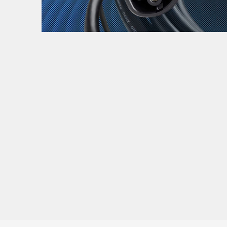
Zanimljivost
MTC - Moto Tour Croatia
Najave i noviteti
Savjeti i preporuke