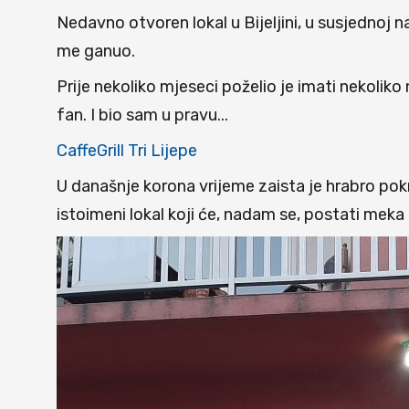
Nedavno otvoren lokal u Bijeljini, u susjednoj
me ganuo.
Prije nekoliko mjeseci poželio je imati nekoliko
fan. I bio sam u pravu...
CaffeGrill Tri Lijepe
U današnje korona vrijeme zaista je hrabro pokr
istoimeni lokal koji će, nadam se, postati mek