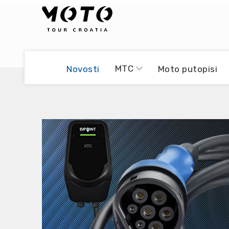
Bikers world
Berti Džidić - Desmo
MTC
Novosti
Moto putopisi
Video blog
Damir Pritišanac - Prile
UmPaDrum
Damir Žerić - ELPASSO
Moto servisi
Dario Dinter - Moto TOZ
Impressum
Igor Kreč - UmPaDrum
Moto putopisi
Igor Kukec Brmbi
Vikend vožnje
Slaven Gajdek